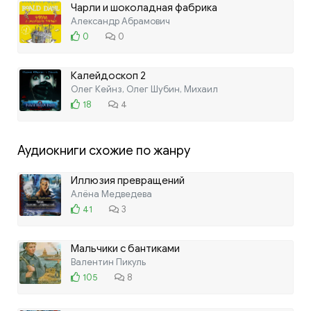
Чарли и шоколадная фабрика
Александр Абрамович
0
0
Калейдоскоп 2
Олег Кейнз, Олег Шубин, Михаил
18
4
Аудиокниги схожие по жанру
Иллюзия превращений
Алёна Медведева
41
3
Мальчики с бантиками
Валентин Пикуль
105
8