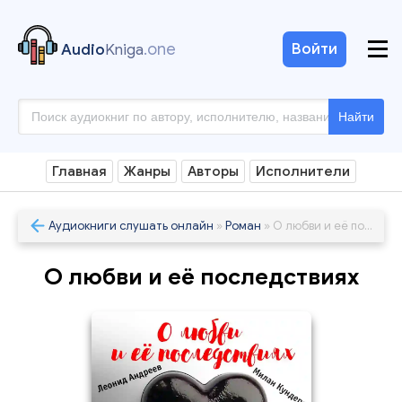
.one
Войти
Audio
Kniga
Найти
Главная
Жанры
Авторы
Исполнители
Аудиокниги слушать онлайн
»
Роман
» О любви и её последствиях
О любви и её последствиях