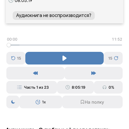
08:05:19
Аудиокнига не воспроизводится?
00:00
11:52
15
15
Часть 1 из 23
8:05:19
0%
1x