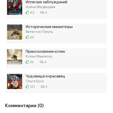
Иллюзия заблуждений
Алёна Медведева
42
4
Исторические миниатюры
Валентин Пикуль
65
Прикосновение колин
Колин Маккалоу
36
4
Чудовище и красавец
Ольга Куно
101
5
Комментарии (0)