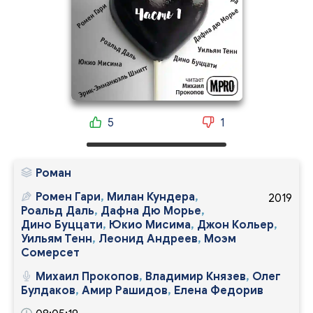
5
1
Роман
Ромен Гари
,
Милан Кундера
,
2019
Роальд Даль
,
Дафна Дю Морье
,
Дино Буццати
,
Юкио Мисима
,
Джон Кольер
,
Уильям Тенн
,
Леонид Андреев
,
Моэм
Сомерсет
Михаил Прокопов
,
Владимир Князев
,
Олег
Булдаков
,
Амир Рашидов
,
Елена Федорив