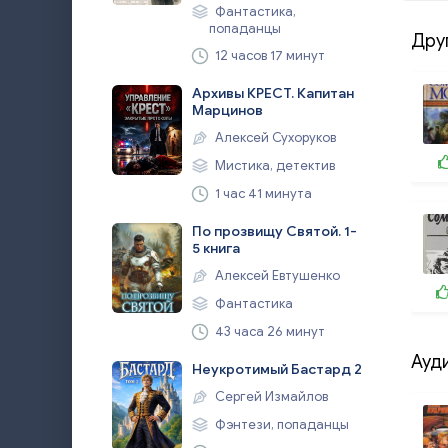
Фантастика,
попаданцы
Дру
12 часов 17 минут
Архивы КРЕСТ. Капитан
Марцинов
Алексей Сухоруков
Мистика, детектив
1 час 41 минута
По прозвищу Святой. 1-
5 книга
Алексей Евтушенко
Фантастика
43 часа 26 минут
Ауд
Неукротимый Бастард 2
Сергей Измайлов
Фэнтези, попаданцы