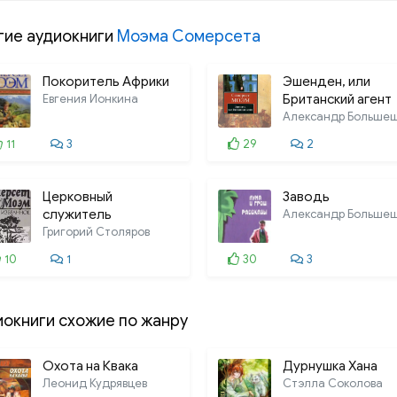
гие аудиокниги
Моэма Сомерсета
Покоритель Африки
Эшенден, или
Евгения Ионкина
Британский агент
11
3
29
2
Церковный
Заводь
служитель
Григорий Столяров
10
1
30
3
иокниги схожие по жанру
Охота на Квака
Дурнушка Хана
Леонид Кудрявцев
Стэлла Соколова