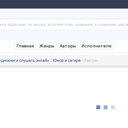
Главная
Жанры
Авторы
Исполнители
удиокниги слушать онлайн
»
Юмор и сатира
» Завтрак