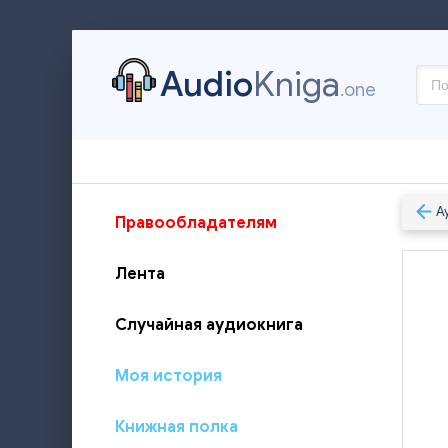
Audio
Kniga
.one
А
Правообладателям
Лента
Случайная аудиокнига
Моя история
Книжная полка