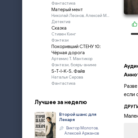
Фантастика
Матерый мент
Николай Леонов, Алексей Макеев
Детектив
Сказка
Стивен Кинг
Фэнтези
Покоривший СТЕНУ 10:
Чёрная дорога
Артемис Т. Мантикор
Фэнтези, бояръ-аниме
Ауди
S-T-I-K-S. Файв
Анно
Наталья Серова
Фантастика
Разве
если 
Лучшее за неделю
ДРУГ
Второй шанс для
Мален
Лекаря
Виктор Молотов,
Алексей Аржанов