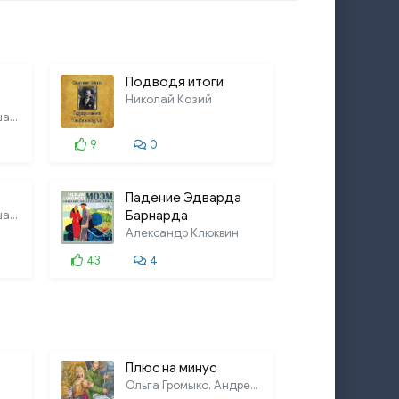
Подводя итоги
Николай Козий
Александр Большешальский
9
0
Падение Эдварда
Александр Большешальский
Барнарда
Александр Клюквин
43
4
Плюс на минус
Ольга Громыко, Андрей Уланов