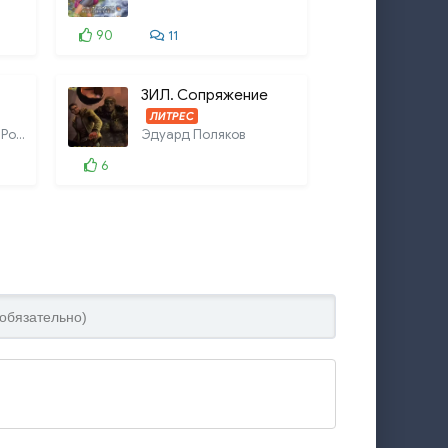
90
11
ЗИЛ. Сопряжение
ЛИТРЕС
Роберт Силверберг, Роберт Шекли,
Эдуард Поляков
6