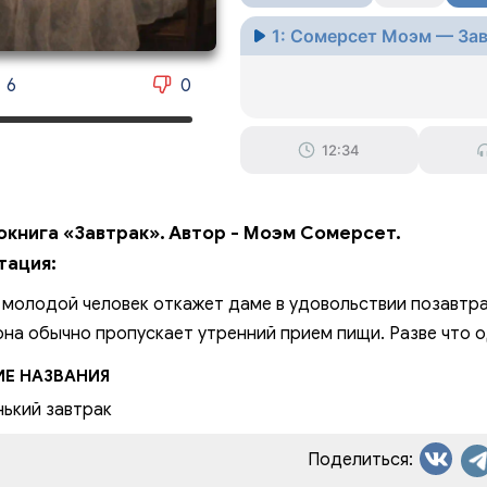
1: Сомерсет Моэм — За
6
0
12:34
окнига «Завтрак». Автор - Моэм Сомерсет.
тация:
 молодой человек откажет даме в удовольствии позавтр
она обычно пропускает утренний прием пищи. Разве что
ИЕ НАЗВАНИЯ
ький завтрак
Поделиться: