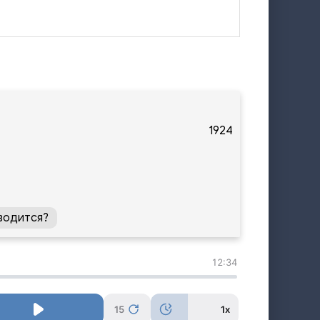
1924
водится?
12:34
15
1x