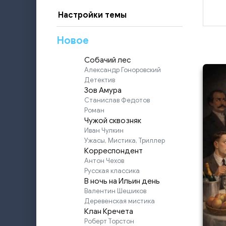
Настройки темы
Новое
Собачий лес
Александр Гоноровский
Детектив
Зов Амура
Станислав Федотов
Роман
Чужой сквозняк
Иван Чулкин
Ужасы, Мистика, Триллер
Корреспондент
Антон Чехов
Русская классика
В ночь на Ильин день
Валентин Шешиков
Деревенская мистика
Клан Кречета
Роберт Торстон