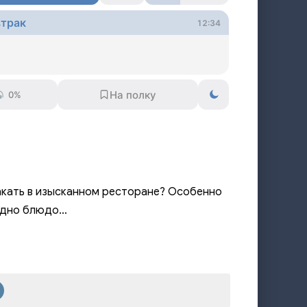
втрак
12:34
0%
акать в изысканном ресторане? Особенно
 одно блюдо…