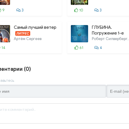
9
3
10
3
Самый лучший ветер
ГЛУБИНА.
Погружение 1-е
ЛИТРЕС
Артём Сергеев
14
61
4
ентарии (0)
авьтесь