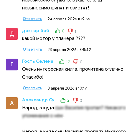
невыносимо шипят и свистят!
Ответить
24 апреля 2026 в 19:56
доктор боб
0
1
Д
какой мотор у планера ????
Ответить
23 апреля 2026 в 05:42
Гость Селена
12
0
Г
Очень интересная книга, прочитана отлично.
Спасибо!
Ответить
8 апреля 2026 в 10:17
Александр Су
2
0
А
Народ, а куда
сын Василия пропал? Никакого
упоминания о нём
....
Народ, а куда сын Василия пропал? Никакого