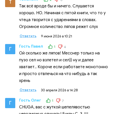
T
Так всё вроде бы и ничего. Слушается
хорошо. НО. Начиная с пятой книги, что то у
чтеца творится с ударениями в словах.
Огромное количество ляпов режет слух
Ответить
9 июня 2026 в 10:21
Гость Павел
1
4
Г
Ой сколько же ляпов! Месснер только на
пузо сел но взлетел и сел)) ну и далее
хватает.. Короче если работаете монотонно
и просто отвлечься на что нибудь а так
хрень
Ответить
30 апреля 2026 в 14:28
Гость Олег
1
7
Г
CHUGA, вас с жуткой шепелявостью
невозможно слушать! Буквы С, З, Щ