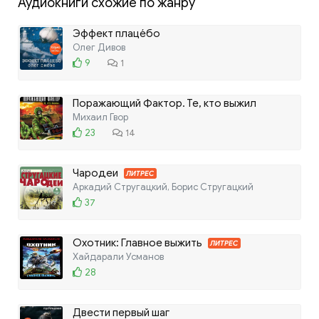
Аудиокниги схожие по жанру
Эффект плаце́бо
Олег Дивов
9
1
Поражающий Фактор. Те, кто выжил
Михаил Гвор
23
14
Чародеи
ЛИТРЕС
Аркадий Стругацкий, Борис Стругацкий
37
Охотник: Главное выжить
ЛИТРЕС
Хайдарали Усманов
28
Двести первый шаг