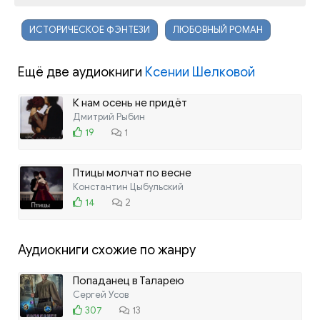
ИСТОРИЧЕСКОЕ ФЭНТЕЗИ
ЛЮБОВНЫЙ РОМАН
Ещё две аудиокниги
Ксении Шелковой
К нам осень не придёт
Дмитрий Рыбин
19
1
Птицы молчат по весне
Константин Цыбульский
14
2
Аудиокниги схожие по жанру
Попаданец в Таларею
Сергей Усов
307
13