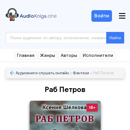
.one
Войти
Audio
Kniga
Найти
Главная
Жанры
Авторы
Исполнители
Аудиокниги слушать онлайн
»
Фэнтези
» Раб Петров
Раб Петров
18+