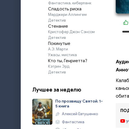
Фантастика, киберпанк
Сладость риска
Марджери Аллингем
Детектив
Стенание
Кристофер Джон Сэнсом
Детектив
Покинутые
А.Э. Марти
Ужасы, мистика
Кто ты, Генриетта?
Ауди
Кэтрин Эрд
Анно
Детектив
Калаб
каньо
Лучшее за неделю
обита
По прозвищу Святой. 1-
5 книга
ПОД
Алексей Евтушенко
y
Фантастика