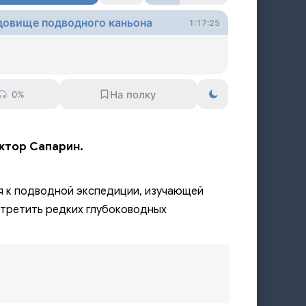
довище подводного каньона
1:17:25
0%
ктор Сапарин.
я к подводной экспедиции, изучающей
стретить редких глубоководных