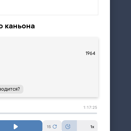
о каньона
1964
водится?
1:17:25
15
1x