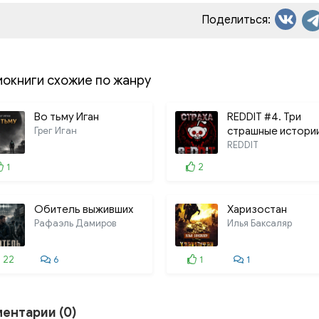
Поделиться:
иокниги схожие по жанру
Во тьму Иган
REDDIT #4. Три
Грег Иган
страшные истори
REDDIT
1
2
Обитель выживших
Харизостан
Рафаэль Дамиров
Илья Баксаляр
22
6
1
1
ентарии (0)