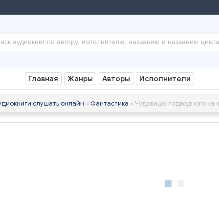
Главная
Жанры
Авторы
Исполнители
удиокниги слушать онлайн
»
Фантастика
» Чудовище подводного кан