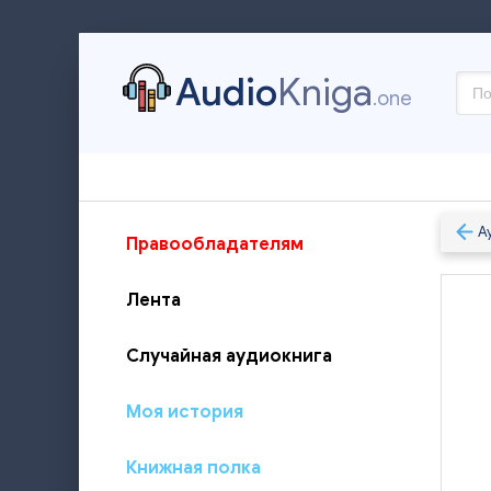
Audio
Kniga
.one
А
Правообладателям
Лента
Случайная аудиокнига
Моя история
Книжная полка