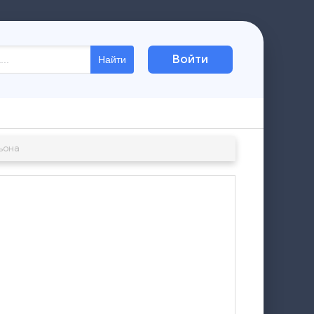
Войти
Найти
ьона