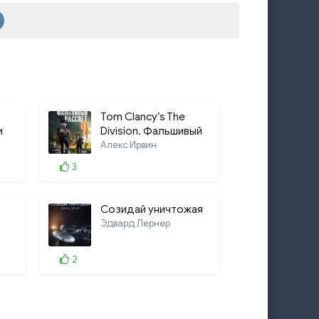
Tom Clancy’s The
и
Division. Фальшивый
рассвет
Алекс Ирвин
3
Созидай уничтожая
Эдвард Лернер
2