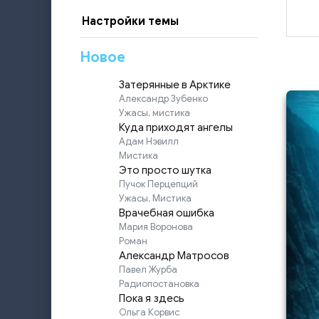
Настройки темы
Новое
Затерянные в Арктике
Александр Зубенко
Ужасы, мистика
Куда приходят ангелы
Адам Нэвилл
Мистика
Это просто шутка
Пучок Перцепций
Ужасы, Мистика
Врачебная ошибка
Мария Воронова
Роман
Александр Матросов
Павел Журба
Радиопостановка
Пока я здесь
Ольга Корвис