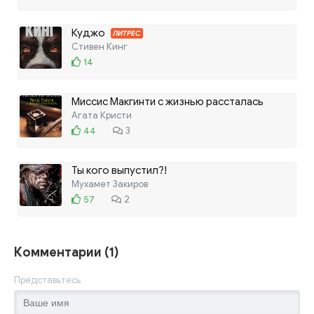
Куджо
ЛИТРЕС
Стивен Кинг
14
Миссис Макгинти с жизнью рассталась
Агата Кристи
44
3
Ты кого выпустил?!
Мухамет Закиров
57
2
Комментарии (1)
Представьтесь