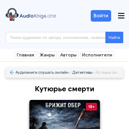
.one
Войти
Audio
Kniga
Найти
Главная
Жанры
Авторы
Исполнители
Аудиокниги слушать онлайн
»
Детективы
» Кутюрье смерти
Кутюрье смерти
18+