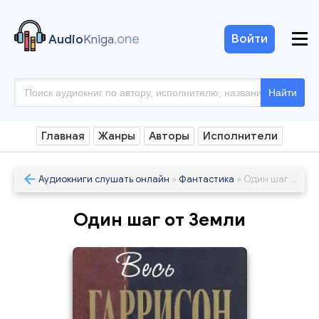
.one
Войти
Audio
Kniga
Найти
Главная
Жанры
Авторы
Исполнители
Аудиокниги слушать онлайн
»
Фантастика
» Один шаг от Земли
Один шаг от Земли