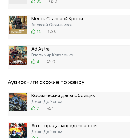
30
0
Месть Стальной Крысы
Алексей Овчинников
14
0
Ad Astra
Владимир Коваленко
4
0
Аудиокниги схожие по жанру
Космический дальнобойщик
Джон Де Ченси
7
1
Автострада запредельности
Джон Де Ченси