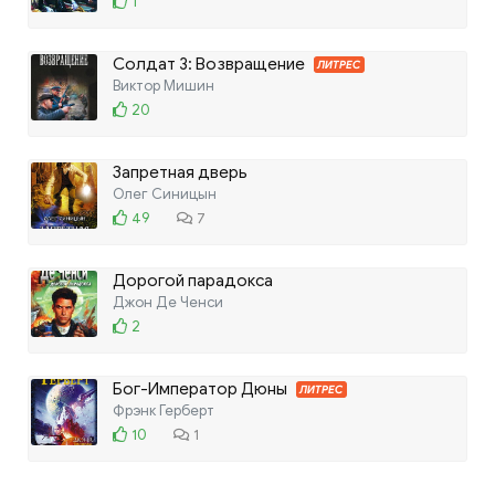
1
Солдат 3: Возвращение
ЛИТРЕС
Виктор Мишин
20
Запретная дверь
Олег Синицын
49
7
Дорогой парадокса
Джон Де Ченси
2
Бог-Император Дюны
ЛИТРЕС
Фрэнк Герберт
10
1