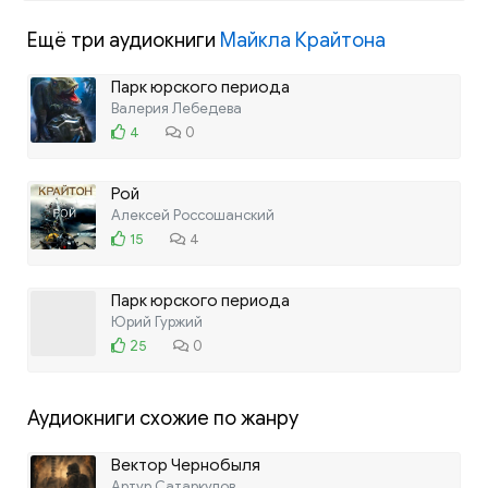
Ещё три аудиокниги
Майкла Крайтона
Парк юрского периода
Валерия Лебедева
4
0
Рой
Алексей Россошанский
15
4
Парк юрского периода
Юрий Гуржий
25
0
Аудиокниги схожие по жанру
Вектор Чернобыля
Артур Сатаркулов