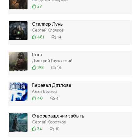
39
Сталкер Лунь
Сергей Клочков
481
14
Пост
Дмитрий Глуховский
198
18
Перевал Дятлова
Алан Бейкер
40
4
О возвращении забыть
Сергей Коротков
34
10