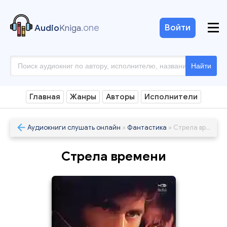
.one
Войти
Audio
Kniga
Найти
Главная
Жанры
Авторы
Исполнители
Аудиокниги слушать онлайн
»
Фантастика
» Стрела времени
Стрела времени