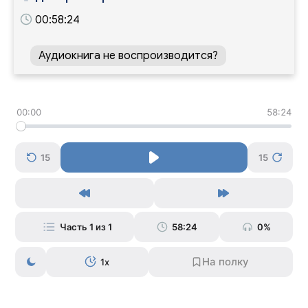
00:58:24
Аудиокнига не воспроизводится?
00:00
58:24
15
15
Часть 1 из 1
58:24
0%
1x