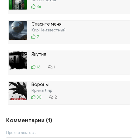
36
Спасите меня
Кир Неизвестный
7
Якутия
16
1
Вороны
Ирина Лир
30
2
Комментарии (1)
Представьтесь