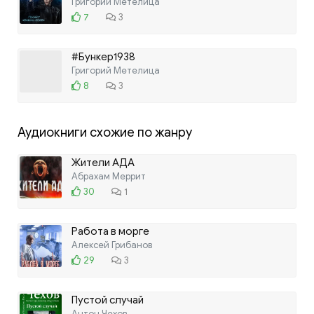
Григорий Метелица
7
3
#Бункер1938
Григорий Метелица
8
3
Аудиокниги схожие по жанру
Жители АДА
Абрахам Меррит
30
1
Работа в морге
Алексей Грибанов
29
3
Пустой случай
Антон Чехов