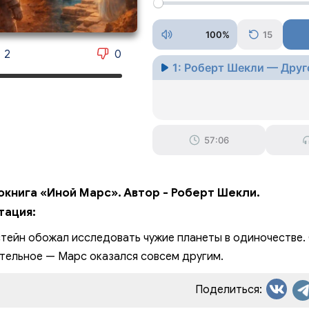
100%
15
2
0
1: Роберт Шекли — Дру
57:06
окнига «Иной Марс». Автор - Роберт Шекли.
тация:
тейн обожал исследовать чужие планеты в одиночестве.
тельное — Марс оказался совсем другим.
Поделиться: