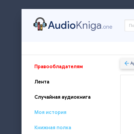
Audio
Kniga
.one
А
Правообладателям
Лента
Случайная аудиокнига
Моя история
Книжная полка