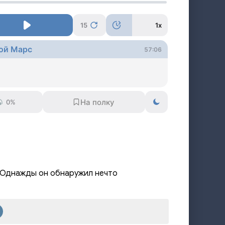
15
1x
гой Марс
57:06
0%
 Однажды он обнаружил нечто