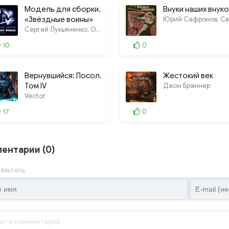
Модель для сборки.
Внуки наших внук
«Звёздные воины»
Сергей Лукьяненко, Олег Дивов, Иван
10
0
Вернувшийся: Посол.
Жестокий век
Том IV
Джон Браннер
Vector
17
0
ентарии (0)
авьтесь