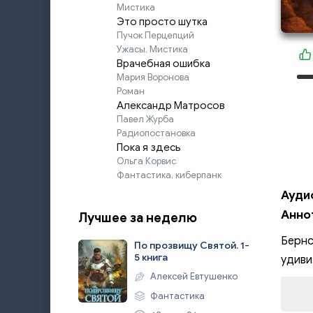
Мистика
Это просто шутка
Пучок Перцепций
Ужасы, Мистика
Врачебная ошибка
Мария Воронова
Роман
Александр Матросов
Павел Журба
Радиопостановка
Пока я здесь
Ольга Корвис
Фантастика, киберпанк
Ауди
Анно
Лучшее за неделю
Бернс
По прозвищу Святой. 1-
5 книга
удиви
Алексей Евтушенко
Фантастика