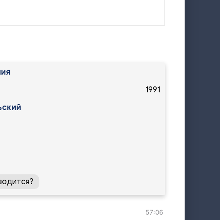
ния
1991
ьский
водится?
57:06