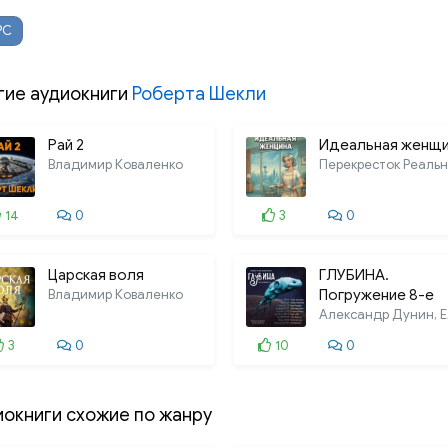
РС
гие аудиокниги
Роберта Шекли
Рай 2
Идеальная женщ
Владимир Коваленко
14
0
3
0
Царская воля
ГЛУБИНА.
Владимир Коваленко
Погружение 8-е
3
0
10
0
иокниги схожие по жанру