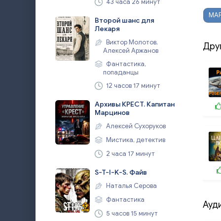
43 часа 26 минут
МА
Второй шанс для
Лекаря
Виктор Молотов,
Дру
Алексей Аржанов
Фантастика,
попаданцы
12 часов 17 минут
Архивы КРЕСТ. Капитан
Марцинов
Алексей Сухоруков
Мистика, детектив
2 часа 17 минут
S-T-I-K-S. Файв
Наталья Серова
Фантастика
Ауд
5 часов 15 минут