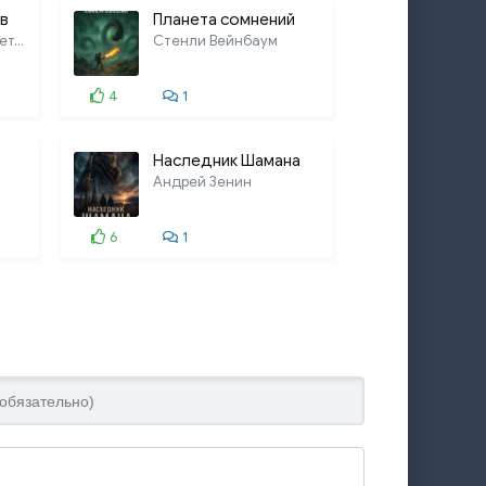
ов
Планета сомнений
Юрий Сафронов, Светлана Сафронова
Стенли Вейнбаум
4
1
Наследник Шамана
Андрей Зенин
6
1