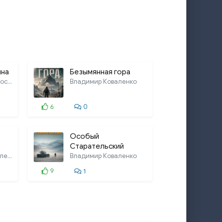
ина
Безымянная гора
Перекресток Реальностей
Владимир Коваленко
6
0
Особый
Старательский
Александр Дунин, Елена Федорив, Олег
Владимир Коваленко
9
1