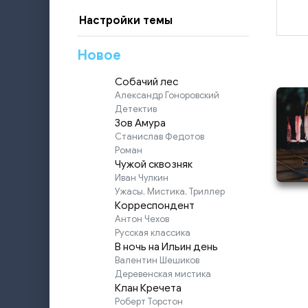
Настройки темы
Новое
Собачий лес
Александр Гоноровский
Детектив
Зов Амура
Станислав Федотов
Роман
Чужой сквозняк
Иван Чулкин
Ужасы, Мистика, Триллер
Корреспондент
Антон Чехов
Русская классика
В ночь на Ильин день
Валентин Шешиков
Деревенская мистика
Клан Кречета
Роберт Торстон