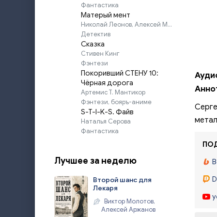
Фантастика
Матерый мент
Николай Леонов, Алексей Макеев
Детектив
Сказка
Стивен Кинг
Фэнтези
Покоривший СТЕНУ 10:
Ауди
Чёрная дорога
Анно
Артемис Т. Мантикор
Фэнтези, бояръ-аниме
Серге
S-T-I-K-S. Файв
метал
Наталья Серова
Фантастика
ПОД
Лучшее за неделю
B
D
Второй шанс для
Лекаря
y
Виктор Молотов,
Алексей Аржанов