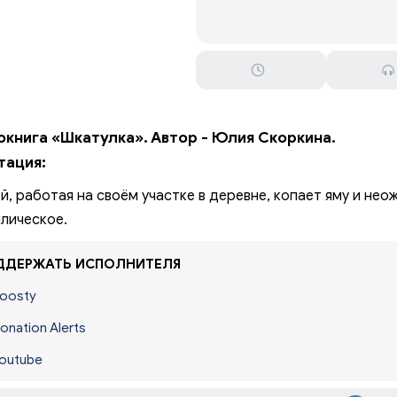
окнига «Шкатулка». Автор - Юлия Скоркина.
тация:
й, работая на своём участке в деревне, копает яму и не
лическое.
ДЕРЖАТЬ ИСПОЛНИТЕЛЯ
oosty
onation Alerts
outube