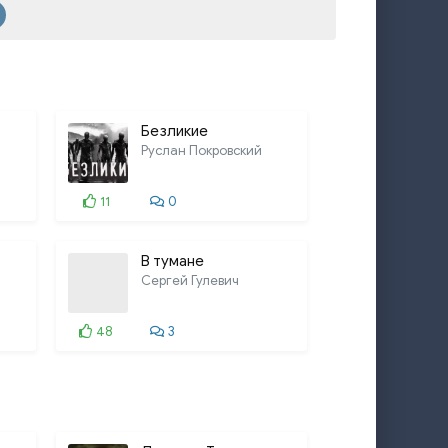
Безликие
Руслан Покровский
11
0
В тумане
Сергей Гулевич
48
3