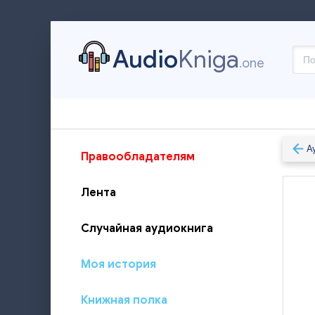
Audio
Kniga
.one
А
Правообладателям
Лента
Случайная аудиокнига
Моя история
Книжная полка