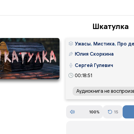
Шкатулка
Ужасы
,
Мистика
,
Про д
Юлия Скоркина
Сергей Гулевич
00:18:51
13
3
Аудиокнига не воспроиз
100%
15