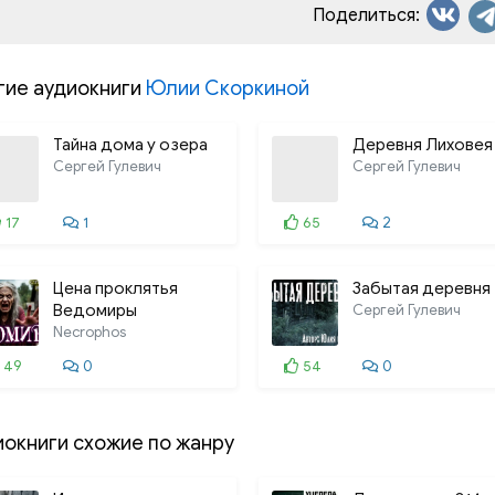
Поделиться:
гие аудиокниги
Юлии Скоркиной
Тайна дома у озера
Деревня Лиховея
Сергей Гулевич
Сергей Гулевич
17
1
65
2
Цена проклятья
Забытая деревня
Ведомиры
Сергей Гулевич
Necrophos
49
0
54
0
иокниги схожие по жанру