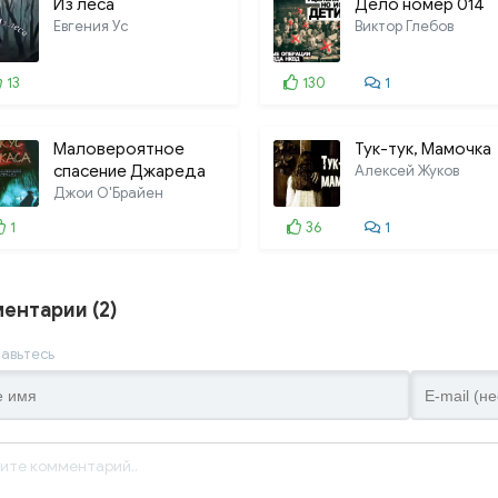
Из леса
Дело номер 014
Евгения Ус
Виктор Глебов
13
130
1
Маловероятное
Тук-тук, Мамочка
спасение Джареда
Алексей Жуков
Пирса
Джои О'Брайен
1
36
1
ентарии (2)
авьтесь