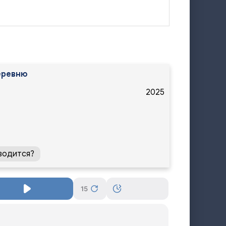
еревню
2025
водится?
15