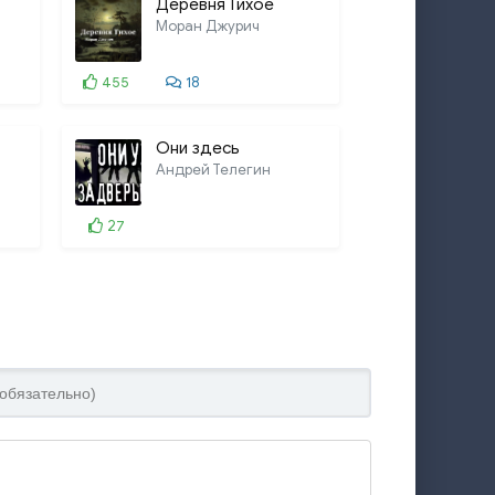
Деревня Тихое
Моран Джурич
455
18
Они здесь
Андрей Телегин
27