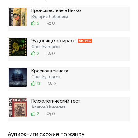
Происшествие в Никко
Валерия Лебедева
5
0
Чудовище во мраке
ЛИТРЕС
Олег Булдаков
2
0
Красная комната
Олег Булдаков
13
0
Психологический тест
Алексей Киселев
2
0
Аудиокниги схожие по жанру