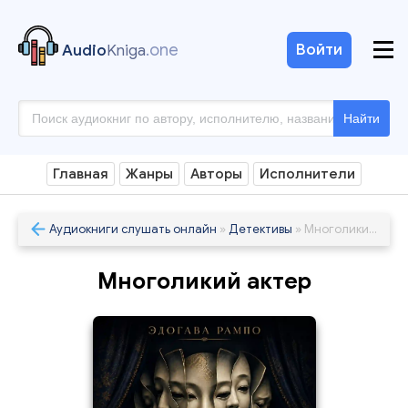
.one
Войти
Audio
Kniga
Найти
Главная
Жанры
Авторы
Исполнители
Аудиокниги слушать онлайн
»
Детективы
» Многоликий актер
Многоликий актер