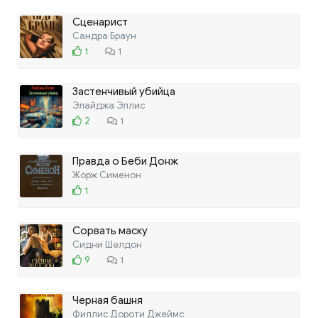
Сценарист
Сандра Браун
1
1
Застенчивый убийца
Элайджа Эллис
2
1
Правда о Беби Донж
Жорж Сименон
1
Сорвать маску
Сидни Шелдон
9
1
Черная башня
Филлис Дороти Джеймс