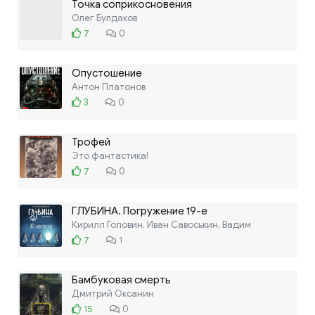
Точка соприкосновения
Олег Булдаков
7
0
Опустошение
Антон Платонов
3
0
Трофей
Это фантастика!
7
0
ГЛУБИНА. Погружение 19-е
Кирилл Головин, Иван Савоськин, Вадим
7
1
Бамбуковая смерть
Дмитрий Оксанин
15
0