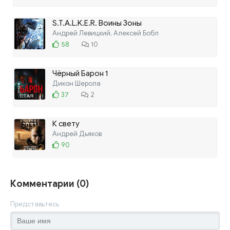
S.T.A.L.K.E.R. Воины Зоны
Андрей Левицкий, Алексей Бобл
58
10
Чёрный Барон 1
Дикон Шерола
37
2
К свету
Андрей Дьяков
90
Комментарии (0)
Представьтесь