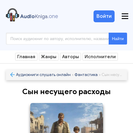
.one
Войти
Audio
Kniga
Найти
Главная
Жанры
Авторы
Исполнители
Аудиокниги слушать онлайн
»
Фантастика
» Сын несущего расходы
Сын несущего расходы