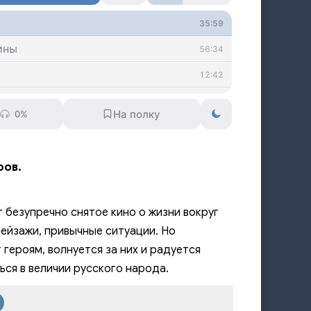
35:59
ины
56:34
12:42
а
27:41
0%
23:33
во
17:40
ров.
5:47
14:40
 безупречно снятое кино о жизни вокруг
7:18
 пейзажи, привычные ситуации. Но
героям, волнуется за них и радуется
4
10:18
ся в величии русского народа.
8:58
6
12:50