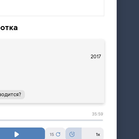
ротка
2017
водится?
35:59
15
1x