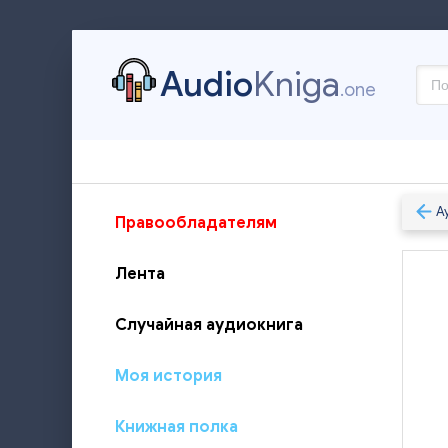
Audio
Kniga
.one
А
Правообладателям
Лента
Случайная аудиокнига
Моя история
Книжная полка