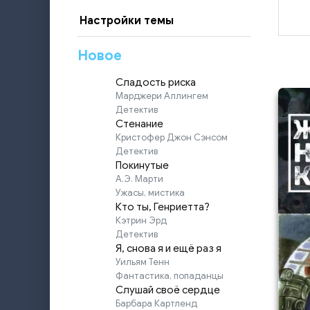
Настройки темы
Новое
Сладость риска
Марджери Аллингем
Детектив
Стенание
Кристофер Джон Сэнсом
Детектив
Покинутые
А.Э. Марти
Ужасы, мистика
Кто ты, Генриетта?
Кэтрин Эрд
Детектив
Я, снова я и ещё раз я
Уильям Тенн
Фантастика, попаданцы
Слушай своё сердце
Барбара Картленд