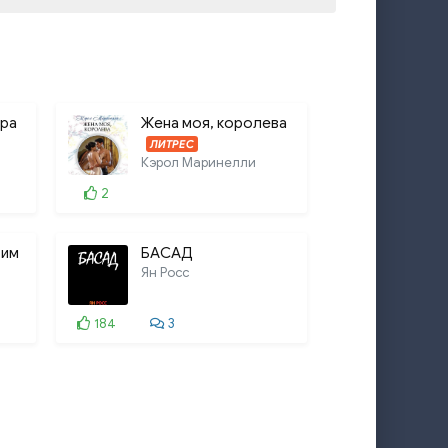
7
16:59
8
9:50
9
15:57
гра
Жена моя, королева
й
11:28
ЛИТРЕС
Кэрол Маринелли
а
53:30
2
12:12
и Тень от солнца
28:59
оим
БАСАД
Ян Росс
водная лодка
53:47
184
3
36:57
е всего
13:43
51:24
м мире
42:25