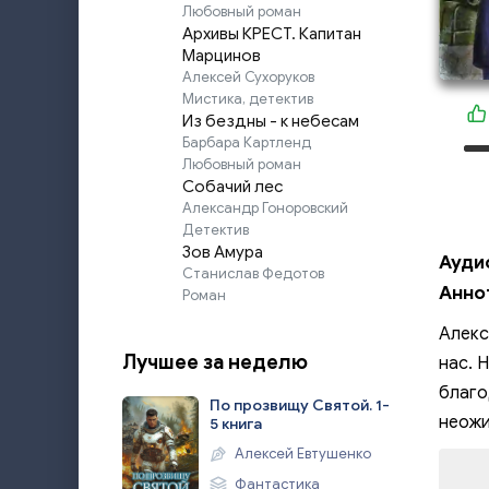
Любовный роман
Архивы КРЕСТ. Капитан
Марцинов
Алексей Сухоруков
Мистика, детектив
Из бездны - к небесам
Барбара Картленд
Любовный роман
Собачий лес
Александр Гоноровский
Детектив
Зов Амура
Ауди
Станислав Федотов
Анно
Роман
Алекс
Лучшее за неделю
нас. 
благо
По прозвищу Святой. 1-
неожи
5 книга
Алексей Евтушенко
Фантастика