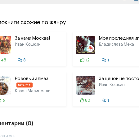
013. 013_07-Злоба ночи-
014. 014_07-Злоба ночи-
иокниги схожие по жанру
015. 015_07-Злоба ночи-
За нами Москва!
Моя последняя и
016. 016_08-Пассионари
Иван Кошкин
Владислава Мека
017. 017_09-Без ошейник
48
8
12
1
018. 018_10-Чай
019. 019_11-Поводырь ил
Розовый алмаз
За ценой не пост
Иван Кошкин
ЛИТРЕС
020. 020_12-Черная под
Кэрол Маринелли
6
021. 021_13-Земля
80
1
022. 022_14-Потом, посл
ентарии (0)
023. 023_15-Тезка
024. 024_16-Нечто в это
авьтесь