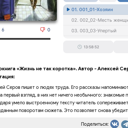
01. 001_01-Хозяин
02. 002_02-Месть женщ
6
0
03. 003_03-Упертый
04. 004_04-Обратная тяг
13:58:52
05. 005_05-Волосы
06. 006_06-Совершенст
окнига «Жизнь не так коротка». Автор - Алексей Се
07. 007_07-Злоба ночи-1
тация:
08. 008_07-Злоба ночи-2
ей Серов пишет о людях труда. Его рассказы напоминают
09. 009_07-Злоба ночи-3
На первый взгляд, в них нет ничего необычного: знакомые
даря умело выстроенному тексту читатель сопереживает 
010. 010_07-Злоба ночи-
данным поворотам сюжета. Это позволяет снова убедить
011. 011_07-Злоба ночи-5
Поделиться:
012. 012_07-Злоба ночи-