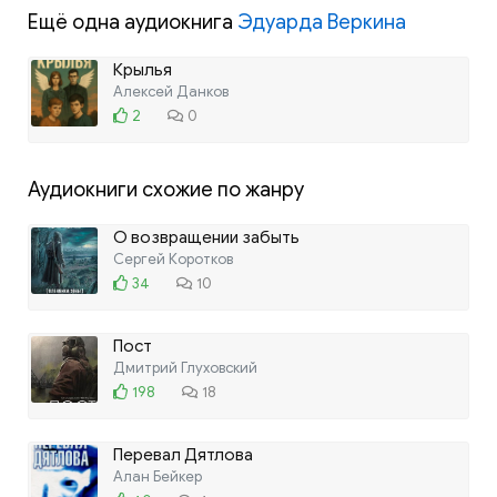
Ещё одна аудиокнига
Эдуарда Веркина
Крылья
Алексей Данков
2
0
Аудиокниги схожие по жанру
О возвращении забыть
Сергей Коротков
34
10
Пост
Дмитрий Глуховский
198
18
Перевал Дятлова
Алан Бейкер