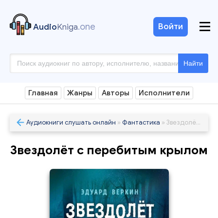
.one
Войти
Audio
Kniga
Найти
Главная
Жанры
Авторы
Исполнители
Аудиокниги слушать онлайн
»
Фантастика
» Звездолёт с перебитым крылом
Звездолёт с перебитым крылом