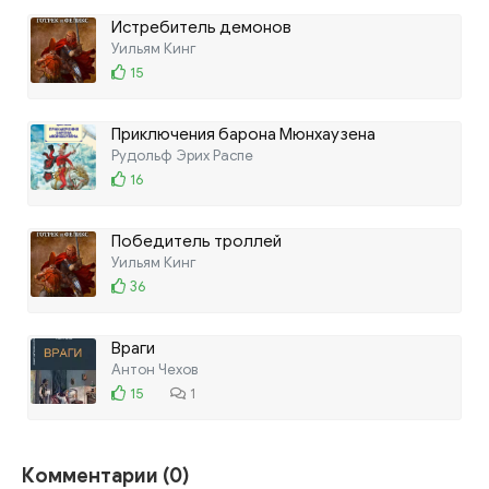
Истребитель демонов
Уильям Кинг
15
Приключения барона Мюнхаузена
Рудольф Эрих Распе
16
Победитель троллей
Уильям Кинг
36
Враги
Антон Чехов
15
1
Комментарии (0)