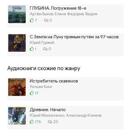
ГЛУБИНА. Погружение 18-е
Артём Быков, Елена Федорив, Вадим
7
0
С Земли на Луну прямым путём за 97 часов
20 минут
Юрий Гуржий
1
0
Аудиокниги схожие по жанру
Истребитель скавенов
Уильям Кинг
17
Древние. Начало
Юрий Москаленко, Александр Климов
175
20