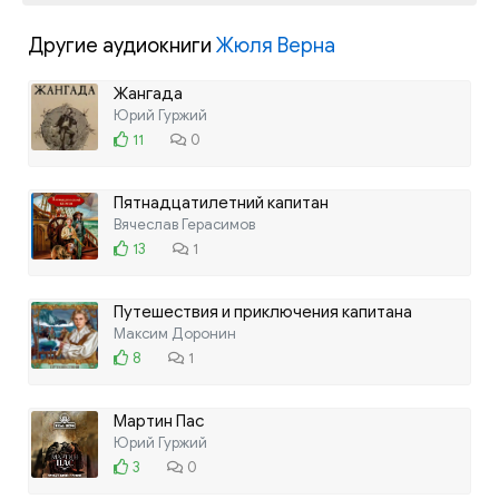
Другие аудиокниги
Жюля Верна
Жангада
Юрий Гуржий
11
0
Пятнадцатилетний капитан
Вячеслав Герасимов
13
1
Путешествия и приключения капитана
Гаттераса
Максим Доронин
8
1
Мартин Пас
Юрий Гуржий
3
0