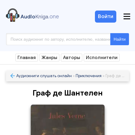
.one
Войти
Audio
Kniga
Найти
Главная
Жанры
Авторы
Исполнители
Аудиокниги слушать онлайн
»
Приключения
» Граф де Шантелен
Граф де Шантелен