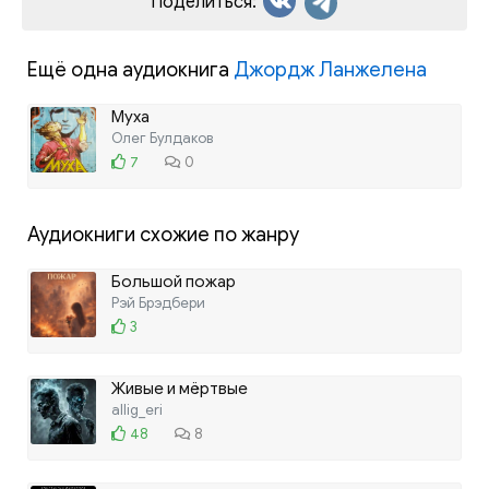
Поделиться:
Ещё одна аудиокнига
Джордж Ланжелена
Муха
Олег Булдаков
7
0
Аудиокниги схожие по жанру
Большой пожар
Рэй Брэдбери
3
Живые и мёртвые
allig_eri
48
8