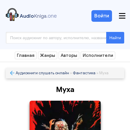
.one
Войти
Audio
Kniga
Найти
Главная
Жанры
Авторы
Исполнители
Аудиокниги слушать онлайн
»
Фантастика
» Муха
Муха