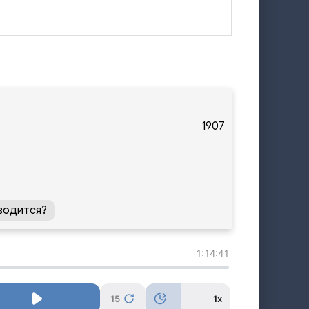
1907
водится?
1:14:41
15
1x