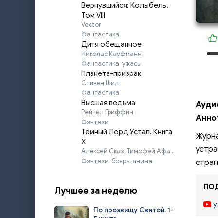
Вернувшийся: Колыбель.
Том VIII
Vector
Фантастика
Дитя обещанное
Николас Кауфманн
Фантастика, ужасы
Планета-призрак
Стивен Шил
Фантастика
Высшая ведьма
Ауди
Рейчел Гриффин
Анно
Фэнтези
Темный Лорд Устал. Книга
Журна
X
устра
Алексей Сказ, Тимофей Афаэль
Фэнтези, бояръ-аниме
стран
ПОД
Лучшее за неделю
y
По прозвищу Святой. 1-