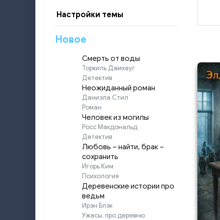
Настройки темы
Новое
Смерть от воды
Торкиль Дамхауг
Детектив
Неожиданный роман
Даниэла Стил
Роман
Человек из могилы
Росс Макдональд
Детектив
Любовь – найти, брак –
сохранить
Игорь Ким
Психология
Деревенские истории про
ведьм
Ирэн Блэк
Ужасы, про деревню