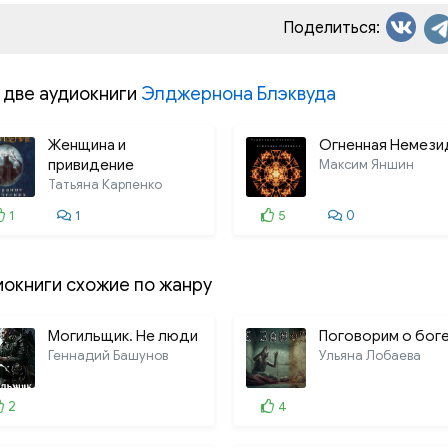
Поделиться:
 две аудиокниги
Элджернона Блэквуда
Женщина и
Огненная Немези
привидение
Максим Яншин
Татьяна Карпенко
1
1
5
0
иокниги схожие по жанру
Могильщик. Не люди
Поговорим о бог
Геннадий Башунов
Ульяна Лобаева
2
4