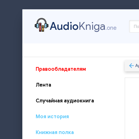
Audio
Kniga
.one
А
Правообладателям
Лента
Случайная аудиокнига
Моя история
Книжная полка