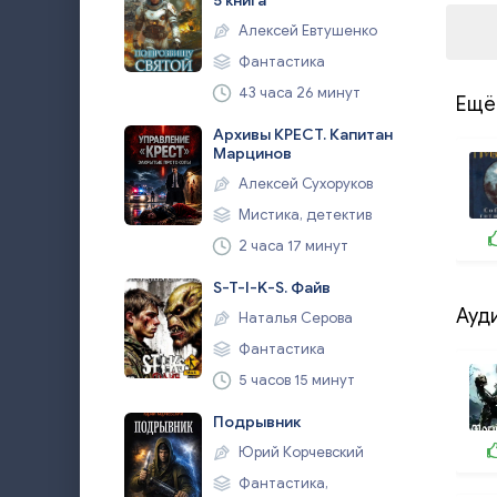
5 книга
Алексей Евтушенко
Фантастика
43 часа 26 минут
Ещё
Архивы КРЕСТ. Капитан
Марцинов
Алексей Сухоруков
Мистика, детектив
2 часа 17 минут
S-T-I-K-S. Файв
Ауд
Наталья Серова
Фантастика
5 часов 15 минут
Подрывник
Юрий Корчевский
Фантастика,