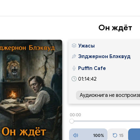
Он ждёт
Ужасы
Элджернон Блэквуд
Puffin Cafe
01:14:42
Аудиокнига не воспроиз
00:00
100%
15