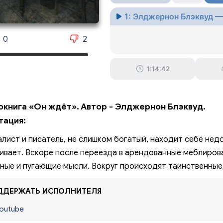
1: Элджернон Блэквуд —
0
2
1:14:42
окнига «Он ждёт». Автор - Элджернон Блэквуд.
тация:
лист и писатель, не слишком богатый, находит себе нед
ивает. Вскоре после переезда в арендованные меблиров
ные и пугающие мысли. Вокруг происходят таинственные
ДЕРЖАТЬ ИСПОЛНИТЕЛЯ
outube