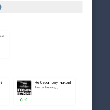
да
е?
Не бери попутчиков!
Антон Блэквуд
10