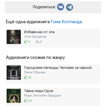
Поделиться:
Ещё одна аудиокнига
Тома Холланда
Избави нас от зла
Олег Булдаков
5
0
Аудиокниги схожие по жанру
Городские легенды. Человек за чёрной
дверью
Лена Обухова
ЛИТРЕС
18
Тайна леди Одли
Мэри Элизабет Брэддон
45