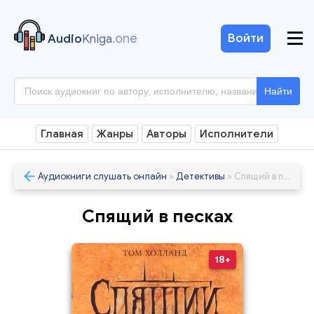
.one
Войти
Audio
Kniga
Найти
Главная
Жанры
Авторы
Исполнители
Аудиокниги слушать онлайн
»
Детективы
» Спящий в песках
Спящий в песках
18+