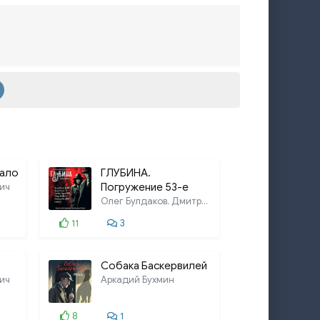
ало
ГЛУБИНА.
ич
Погружение 53-е
Олег Булдаков, Дмитрий Игнатьев,
11
3
Собака Баскервилей
ич
Аркадий Бухмин
8
1