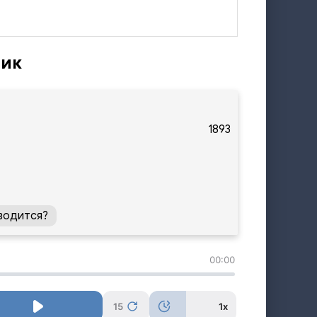
чик
1893
водится?
00:00
15
1x