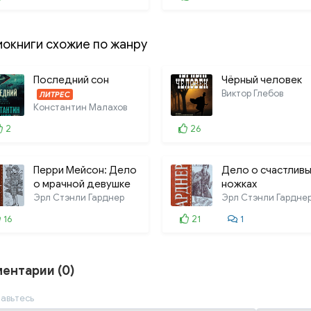
иокниги схожие по жанру
Последний сон
Чёрный человек
Виктор Глебов
ЛИТРЕС
Константин Малахов
2
26
Перри Мейсон: Дело
Дело о счастливы
о мрачной девушке
ножках
Эрл Стэнли Гарднер
Эрл Стэнли Гардне
16
21
1
ентарии (0)
авьтесь