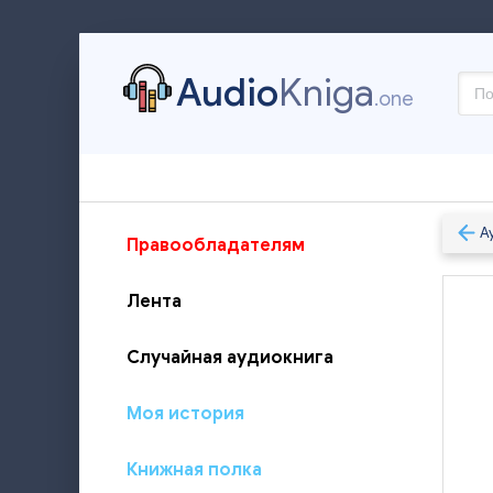
Audio
Kniga
.one
А
Правообладателям
Лента
Случайная аудиокнига
Моя история
Книжная полка