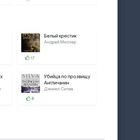
Белый крестик
Андрей Миллер
17
х
Убийца по прозвищу
Англичанин
р
Дэниел Силва
8