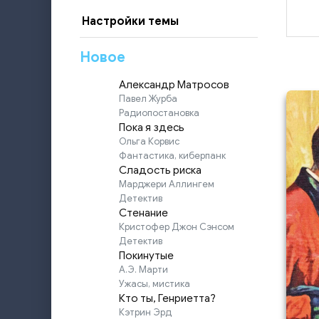
Настройки темы
Новое
Александр Матросов
Павел Журба
Радиопостановка
Пока я здесь
Ольга Корвис
Фантастика, киберпанк
Сладость риска
Марджери Аллингем
Детектив
Стенание
Кристофер Джон Сэнсом
Детектив
Покинутые
А.Э. Марти
Ужасы, мистика
Кто ты, Генриетта?
Кэтрин Эрд