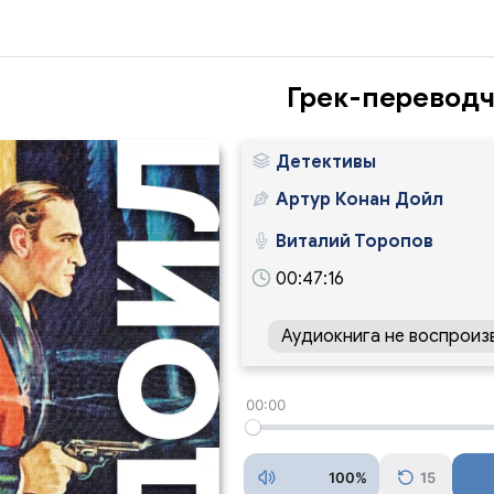
Грек-перевод
Детективы
Артур Конан Дойл
Виталий Торопов
00:47:16
Аудиокнига не воспроиз
00:00
100%
15