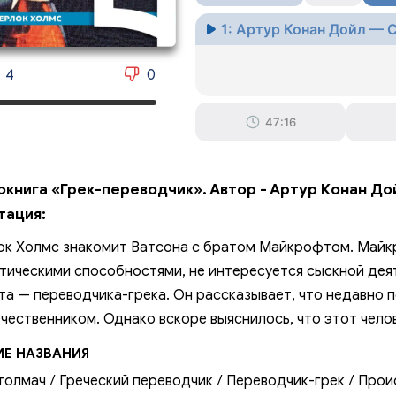
1: Артур Конан Дойл — 
4
0
47:16
окнига «Грек-переводчик». Автор - Артур Конан До
тация:
к Холмс знакомит Ватсона с братом Майкрофтом. Май
тическими способностями, не интересуется сыскной дея
та — переводчика-грека. Он рассказывает, что недавно п
чественником. Однако вскоре выяснилось, что этот челов
ИЕ НАЗВАНИЯ
толмач / Греческий переводчик / Переводчик-грек / Про