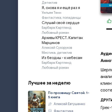
Детектив
Я, снова я и ещё раз я
Уильям Тенн
Фантастика, попаданцы
Слушай своё сердце
Барбара Картленд
Любовный роман
Архивы КРЕСТ. Капитан
Марцинов
Алексей Сухоруков
Мистика, детектив
Ауди
Из бездны - к небесам
Анно
Барбара Картленд
Любовный роман
Шерло
анали
Лучшее за неделю
клиен
сооте
По прозвищу Святой. 1-
5 книга
ДРУГ
Алексей Евтушенко
Грек-
Фантастика