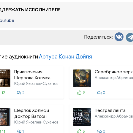
ДЕРЖАТЬ ИСПОЛНИТЕЛЯ
outube
Поделиться:
гие аудиокниги
Артура Конан Дойля
Приключения
Серебряное зерк
Шерлока Холмса
Александр Абрамов
Юрий Яковлев-Суханов
12
2
9
0
Шерлок Холмс и
Пёстрая лента
доктор Ватсон
Александр Абрамов
Юрий Яковлев-Суханов
11
1
5
0