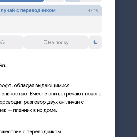
Случай с переводчиком
47:16
йл.
крофт, обладая выдающимися
тельностью. Вместе они встречают нового
ереводил разговор двух англичан с
ек — пленник в их доме.
исшествие с переводчиком