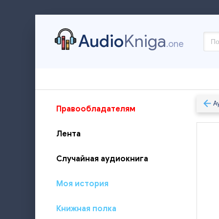
Audio
Kniga
.one
А
Правообладателям
Лента
Случайная аудиокнига
Моя история
Книжная полка