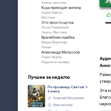
Ужасы, мистика
Куда приходят ангелы
Адам Нэвилл
Мистика
Это просто шутка
Пучок Перцепций
Ужасы, Мистика
Врачебная ошибка
Мария Воронова
Роман
Александр Матросов
Павел Журба
Ауди
Радиопостановка
Анно
Рэймо
Лучшее за неделю
утвер
По прозвищу Святой. 1-
Эта к
5 книга
Благо
Алексей Евтушенко
науко
Фантастика