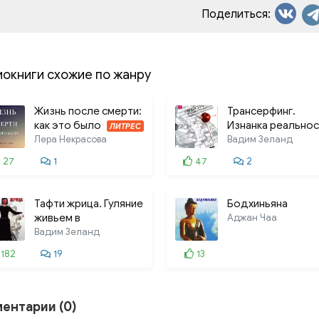
Поделиться:
013. 013_3
иокниги схожие по жанру
Жизнь после смерти:
Трансерфинг.
как это было
Изнанка реальнос
ЛИТРЕС
Лера Некрасова
Вадим Зеланд
27
1
47
2
Тафти жрица. Гуляние
Бодхиньяна
живьем в
Аджан Чаа
кинокартине
Вадим Зеланд
182
19
13
ентарии (0)