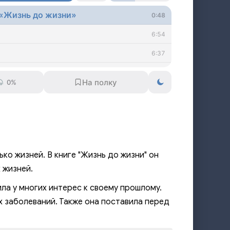
 «Жизнь до жизни»
0:48
6:54
6:37
1:44
0%
1:21
1:55
1:15
1:28
ко жизней. В книге "Жизнь до жизни" он
2:14
 жизней.
1:56
ла у многих интерес к своему прошлому.
х заболеваний. Также она поставила перед
1:40
6:01