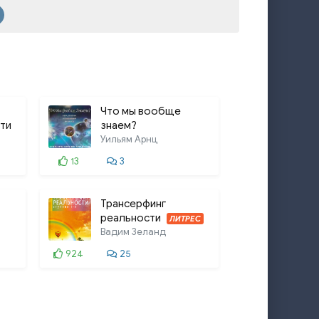
13:07
Что мы вообще
ти
знаем?
Уильям Арнц
13
3
Трансерфинг
реальности
ЛИТРЕС
Вадим Зеланд
924
25