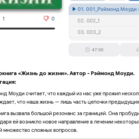
01. 001_Рэймонд Моуди
1
0
02. 002_1
03. 003_2
04. 004_2
47:00
05. 005_2
06. 006_2
окнига «Жизнь до жизни». Автор - Рэймонд Моуди.
07. 007_2
тация:
08. 008_2
нд Моуди считает, что каждый из нас уже прожил несколь
09. 009_2
ждает, что наша жизнь — лишь часть цепочки предыдущих
010. 010_2
нига вызвала большой резонанс за границей. Она пробуди
даря ей возникло новое направление в лечении некоторы
011. 011_2
й множество сложных вопросов.
012. 012_2