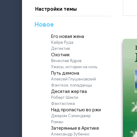
Настройки темы
Новое
Его новая жена
Кайра Руда
Детектив
Охотник
Вячеслав Ядров
Ужасы, истории на ночь
Путь демона
Алексей Глушановский
Фэнтези, попаданцы
Десятая жертва
Роберт Шекли
Фантастика
Над пропастью во ржи
Джером Сэлинджер
Роман
Затерянные в Арктике
Александр Зубенко