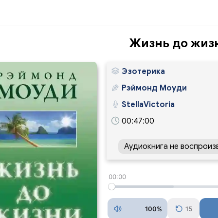
Жизнь до жиз
Эзотерика
Рэймонд Моуди
StellaVictoria
00:47:00
Аудиокнига не воспроиз
00:00
100%
15