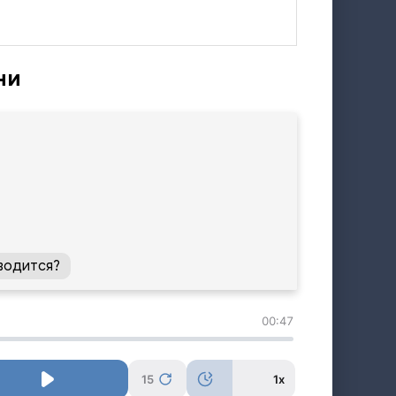
ни
водится?
00:47
15
1x