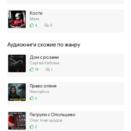
Кости
Маяк
4
0
Аудиокниги схожие по жанру
Дом с розами
Сергей Кабских
18
1
Право оленя
Necrophos
6
Патрули с Опольцево
Олег Новгородов
2