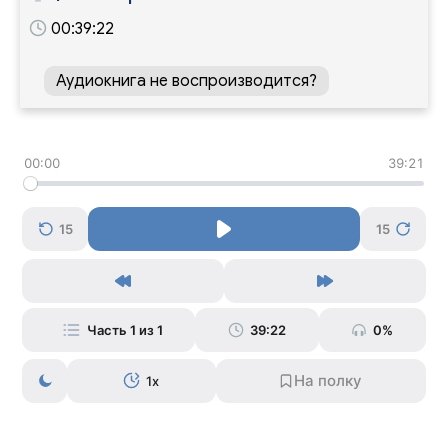
00:39:22
Аудиокнига не воспроизводится?
00:00
39:21
15
15
Часть 1 из 1
39:22
0%
1x