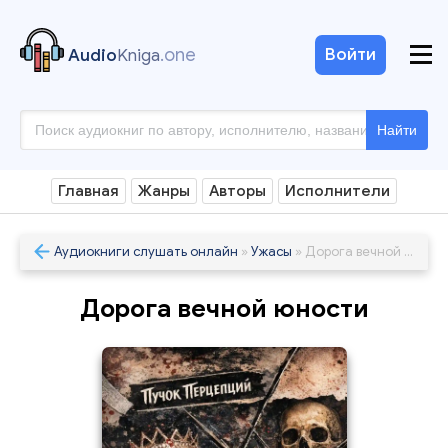
.one
Войти
Audio
Kniga
Найти
Главная
Жанры
Авторы
Исполнители
Аудиокниги слушать онлайн
»
Ужасы
» Дорога вечной юности
Дорога вечной юности