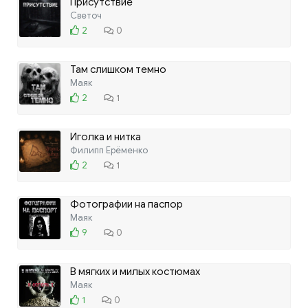
Присутствие
Светоч
2
0
Там слишком темно
Маяк
2
1
Иголка и нитка
Филипп Ерёменко
2
1
Фотографии на паспор
Маяк
9
0
В мягких и милых костюмах
Маяк
1
0