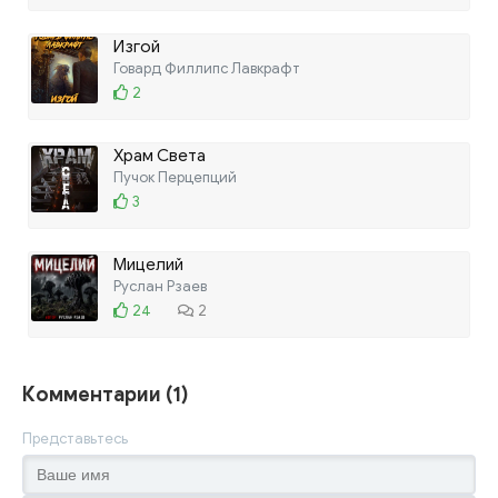
Изгой
Говард Филлипс Лавкрафт
2
Храм Света
Пучок Перцепций
3
Мицелий
Руслан Рзаев
24
2
Комментарии (1)
Представьтесь