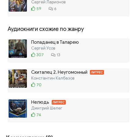
Сергей Ларионов
59
6
Аудиокниги схожие по жанру
Попаданец в Таларею
Сергей Усов
307
13
Скиталец 2. Неугомонный
ЛИТРЕС
Константин Калбазов
70
Нелюдь
ЛИТРЕС
Дмитрий Шелег
74