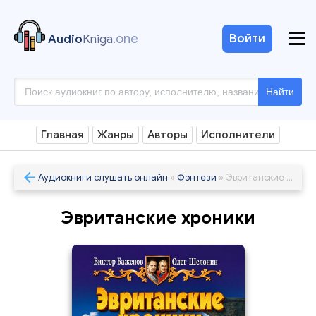
.one
Войти
Audio
Kniga
Найти
Главная
Жанры
Авторы
Исполнители
Аудиокниги слушать онлайн
»
Фэнтези
» Эвританские хроники
Эвританские хроники