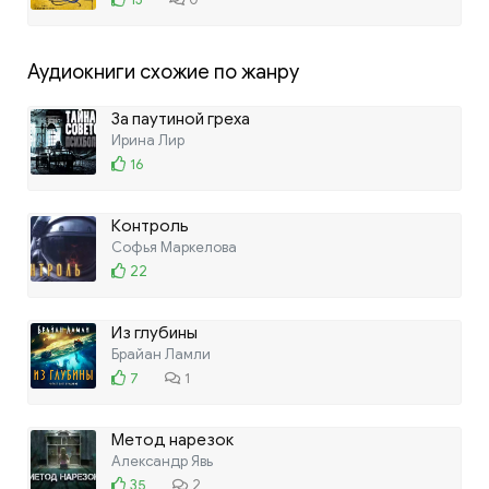
Аудиокниги схожие по жанру
За паутиной греха
Ирина Лир
16
Контроль
Софья Маркелова
22
Из глубины
Брайан Ламли
7
1
Метод нарезок
Александр Явь
35
2