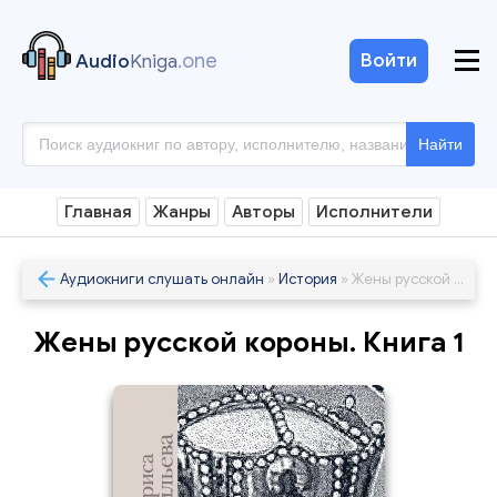
.one
Войти
Audio
Kniga
Найти
Главная
Жанры
Авторы
Исполнители
Аудиокниги слушать онлайн
»
История
» Жены русской короны. Книга 1
Жены русской короны. Книга 1