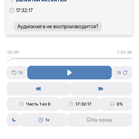
Валентин Аксентюк
17:32:17
Аудиокнига не воспроизводится?
00:00
1:55:38
15
15
Часть 1 из 9
17:32:17
0%
1x