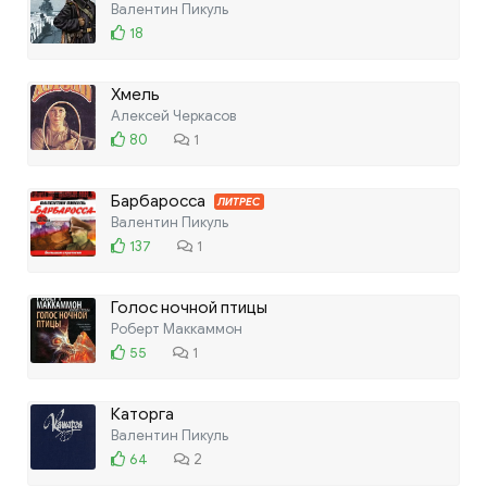
Валентин Пикуль
18
Хмель
Алексей Черкасов
80
1
Барбаросса
ЛИТРЕС
Валентин Пикуль
137
1
Голос ночной птицы
Роберт Маккаммон
55
1
Каторга
Валентин Пикуль
64
2