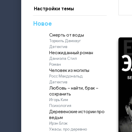
Настройки темы
Новое
Смерть от воды
Торкиль Дамхауг
Детектив
Неожиданный роман
Даниэла Стил
Роман
Человек из могилы
Росс Макдональд
Детектив
Любовь – найти, брак –
сохранить
Игорь Ким
Психология
Деревенские истории про
ведьм
Ирэн Блэк
Ужасы, про деревню