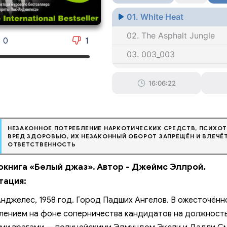
01. White Heat
02. The Asphalt Jungle
0
1
03. 003_003
04. 004_004
16:06:22
05. 005_005
06. 006_006
07. 007_007
НЕЗАКОННОЕ ПОТРЕБЛЕНИЕ НАРКОТИЧЕСКИХ СРЕДСТВ, ПСИХОТ
ВРЕД ЗДОРОВЬЮ, ИХ НЕЗАКОННЫЙ ОБОРОТ ЗАПРЕЩЁН И ВЛЕЧ
ОТВЕТСТВЕННОСТЬ
08. 008_008
окнига «Белый джаз». Автор - Джеймс Эллрой.
09. 009_009
тация:
010. 010_010
нджелес, 1958 год. Город Падших Ангелов. В ожесточён
011. The Big Sleep
лением на фоне соперничества кандидатов на должност
012. 012_012