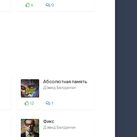
6
0
17:00
15:11
9:59
10:50
11:13
9:20
25:41
Абсолютная память
3:16
Дэвид Балдаччи
21:56
12
1
14:02
41:10
Фикс
Дэвид Балдаччи
 Rings Twice
29:46