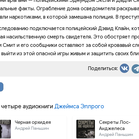
ми врагами — полицейскими Эдмундом Эксли и Дадли С
альные факты. Ограбление дома осведомителя раскрыв
013. 013_013
вли наркотиками, в которой замешана полиция. В преступ
014. 014_014
следованию подключается полицейский Дэвид Клайн, ко
015. 015_015
ая насильственную смерть свидетеля. Это обостряет пр
016. 016_016
 Смит и его сообщники оставляют за собой кровавый сле
 выйти из этой опасной игры живым и защитить своих бли
017. Touch of Evil
018. 018_018
Поделиться:
019. 019_019
020. 020_020
021. 021_021
 четыре аудиокниги
Джеймса Эллрого
022. 022_022
Черная орхидея
Секреты Лос-
023. 023_023
Андрей Паньшин
Анджелеса
Андрей Паньшин
024. 024_024