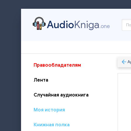
Audio
Kniga
.one
А
Правообладателям
Лента
Случайная аудиокнига
Моя история
Книжная полка