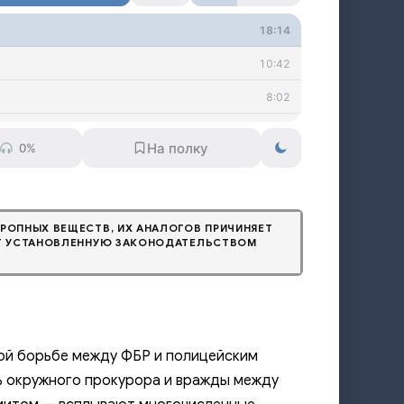
18:14
10:42
8:02
24:25
0%
21:22
14:26
РОПНЫХ ВЕЩЕСТВ, ИХ АНАЛОГОВ ПРИЧИНЯЕТ
12:46
ЁТ УСТАНОВЛЕННУЮ ЗАКОНОДАТЕЛЬСТВОМ
41:35
40:22
57:51
ной борьбе между ФБР и полицейским
14:52
ь окружного прокурора и вражды между
16:02