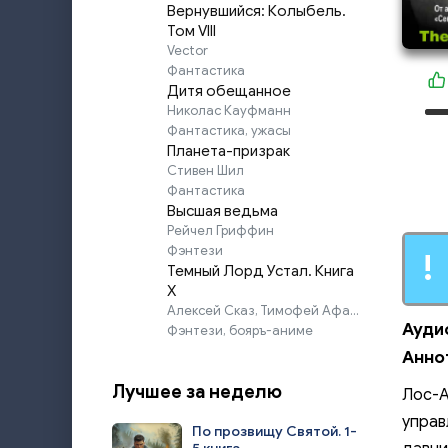
Вернувшийся: Колыбель.
Том VIII
Vector
Фантастика
Дитя обещанное
Николас Кауфманн
Фантастика, ужасы
Планета-призрак
Стивен Шил
Фантастика
Высшая ведьма
Рейчел Гриффин
Фэнтези
!
Темный Лорд Устал. Книга
X
Алексей Сказ, Тимофей Афаэль
Ауди
Фэнтези, бояръ-аниме
Анно
Лучшее за неделю
Лос-А
управ
По прозвищу Святой. 1-