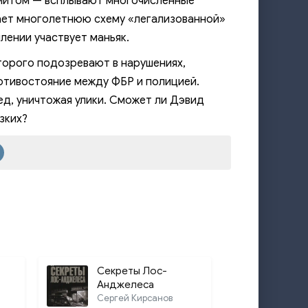
митом — всплывают многочисленные
ает многолетнюю схему «легализованной»
19:26
лении участвует маньяк.
41:15
торого подозревают в нарушениях,
14:02
отивостояние между ФБР и полицией.
16:08
д, уничтожая улики. Сможет ли Дэвид
зких?
14:49
16:42
8:20
9:41
32:19
30:16
Секреты Лос-
8:23
Анджелеса
Сергей Кирсанов
15:59