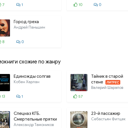
7
1
10
0
025. 025_025
026. 026_026
Город греха
Андрей Паньшин
027. 027_027
028. 028_028
8
0
029. 029_029
030. 030_030
иокниги схожие по жанру
031. 031_031
Единожды солгав
Тайник в старой
032. 032_032
Кобен Харлан
стене
ЛИТРЕС
Валерий Шарапов
033. 033_033
13
1
57
034. 034_034
035. 035_035
Спецназ КГБ.
23-й пассажир
Смертельные прятки
Себастьян Фитцек
036. The Postman Always
Александр Тамоников
ЛИТРЕС