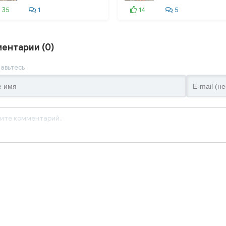
35
1
037. 037_037
14
5
038. 038_038
ентарии (0)
039. 039_039
040. 040_040
авьтесь
041. 041_041
042. 042_042
043. 043_043
044. 044_044
045. 045_045
046. 046_046
047. 047_047
048. 048_048