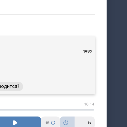
1992
водится?
18:14
15
1x