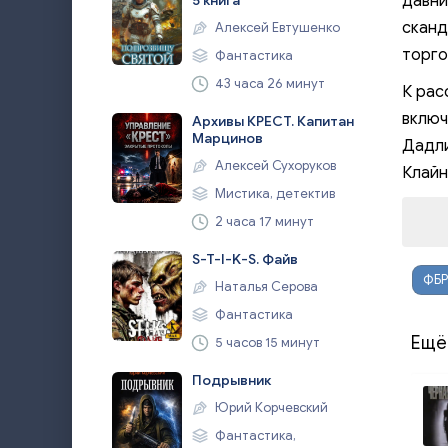
давни
5 книга
сканд
Алексей Евтушенко
торго
Фантастика
43 часа 26 минут
К рас
включ
Архивы КРЕСТ. Капитан
Марцинов
Дадли
Алексей Сухоруков
Клайн
Мистика, детектив
2 часа 17 минут
S-T-I-K-S. Файв
ФБР
Наталья Серова
Фантастика
Ещё
5 часов 15 минут
Подрывник
Юрий Корчевский
Фантастика,