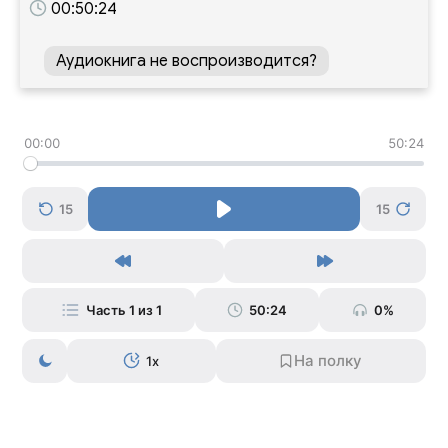
00:50:24
Аудиокнига не воспроизводится?
00:00
50:24
15
15
Часть 1 из 1
50:24
0%
1x