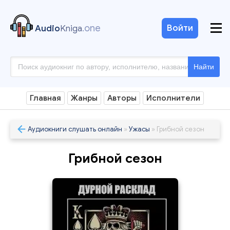
.one
Войти
Audio
Kniga
Найти
Главная
Жанры
Авторы
Исполнители
Аудиокниги слушать онлайн
»
Ужасы
» Грибной сезон
Грибной сезон