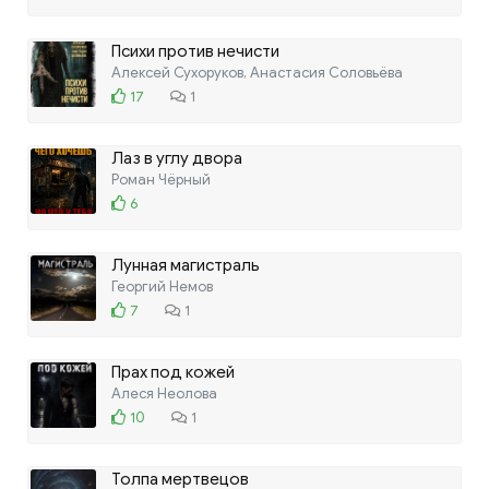
Психи против нечисти
Алексей Сухоруков, Анастасия Соловьёва
17
1
Лаз в углу двора
Роман Чёрный
6
Лунная магистраль
Георгий Немов
7
1
Прах под кожей
Алеся Неолова
10
1
Толпа мертвецов