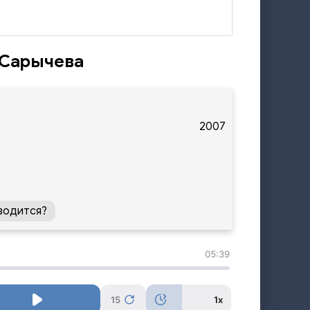
 Сарычева
2007
водится?
05:39
15
1x