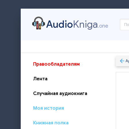
Audio
Kniga
.one
А
Правообладателям
Лента
Случайная аудиокнига
Моя история
Книжная полка