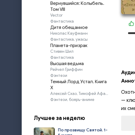
Вернувшийся: Колыбель.
Том VIII
Vector
Фантастика
Дитя обещанное
Николас Кауфманн
Фантастика, ужасы
Планета-призрак
Стивен Шил
Фантастика
Высшая ведьма
Рейчел Гриффин
Ауди
Фэнтези
Анно
Темный Лорд Устал. Книга
X
Охотн
Алексей Сказ, Тимофей Афаэль
Фэнтези, бояръ-аниме
— клю
их см
Лучшее за неделю
По прозвищу Святой. 1-