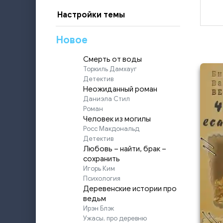
Настройки темы
Новое
Смерть от воды
Торкиль Дамхауг
Детектив
Неожиданный роман
Даниэла Стил
Роман
Человек из могилы
Росс Макдональд
Детектив
Любовь – найти, брак –
сохранить
Игорь Ким
Психология
Деревенские истории про
ведьм
Ирэн Блэк
Ужасы, про деревню