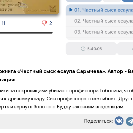
01. Частный сыск есаул
02. Частный сыск есаул
11
2
03. Частный сыск есаул
04. Частный сыск есаул
5:40:06
05. Частный сыск есаул
06. Частный сыск есаул
окнига «Частный сыск есаула Сарычева». Автор - В
07. Частный сыск есаул
тация:
08. Частный сыск есаул
ики за сокровищами убивают профессора Тоболина, что
09. Частный сыск есаул
ч к древнему кладу. Сын профессора тоже гибнет. Друг 
ерть и вернуть Золотого Будду законным владельцам.
010. Частный сыск есау
011. Частный сыск есау
Поделиться:
012. Частный сыск есау