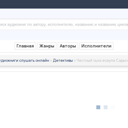
Главная
Жанры
Авторы
Исполнители
удиокниги слушать онлайн
»
Детективы
» Частный сыск есаула Сарыч