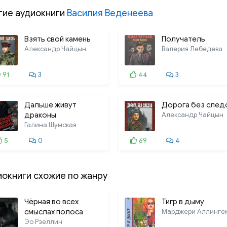
гие аудиокниги
Василия Веденеева
013. Частный сыск есау
014. Частный сыск есау
Взять свой камень
Получатель
Александр Чайцын
Валерия Лебедева
015. Частный сыск есау
016. Частный сыск есау
91
3
44
3
017. Частный сыск есау
Дальше живут
Дорога без след
018. Частный сыск есау
драконы
Александр Чайцын
Галина Шумская
019. Частный сыск есау
5
0
69
4
020. Частный сыск есау
021. Частный сыск есау
иокниги схожие по жанру
022. Частный сыск есау
Чёрная во всех
023. Частный сыск есау
Тигр в дыму
смыслах полоса
Марджери Аллинге
024. Частный сыск есау
Эо Рэеллин