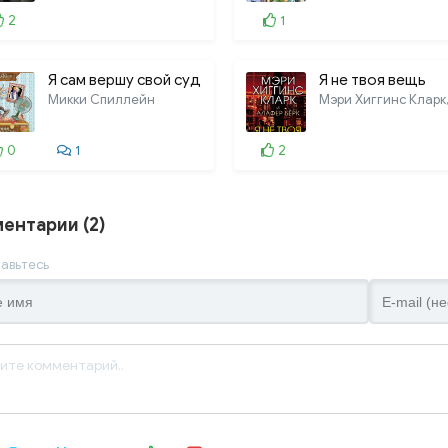
2
1
025. Частный сыск есау
026. Частный сыск есау
Я сам вершу свой суд
Я не твоя вещь
027. Частный сыск есау
Микки Спиллейн
028. Частный сыск есау
0
1
2
029. Частный сыск есау
ентарии (2)
авьтесь