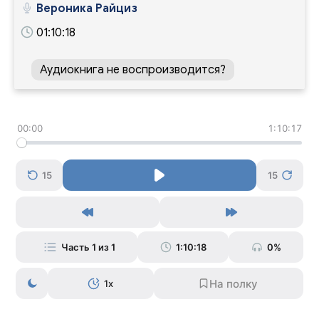
Вероника Райциз
01:10:18
Аудиокнига не воспроизводится?
00:00
1:10:17
15
15
Часть 1 из 1
1:10:18
0%
1x