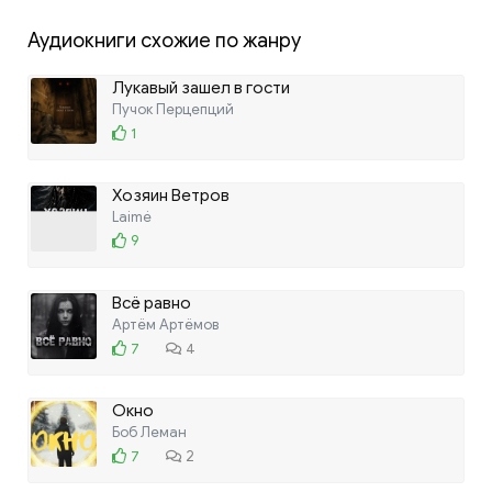
Аудиокниги схожие по жанру
Лукавый зашел в гости
Пучок Перцепций
1
Хозяин Ветров
Laimė
9
Всё равно
Артём Артёмов
7
4
Окно
Боб Леман
7
2