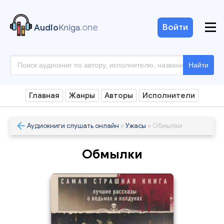
.one
Войти
Audio
Kniga
Найти
Главная
Жанры
Авторы
Исполнители
Аудиокниги слушать онлайн
»
Ужасы
» Обмылки
Обмылки