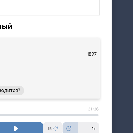
ный
1897
водится?
31:36
15
1x