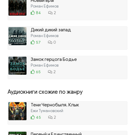
Новый враг
Роман Ефимов
84
2
Дикий дикий запад
Роман Ефимов
57
0
Замок герцога Бодье
Роман Ефимов
65
2
Аудиокниги схожие по жанру
Тени Чернобыля. Клык
Ежи Тумановский
45
2
Первый и Единственный