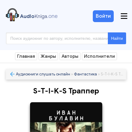
.one
Войти
Audio
Kniga
Найти
Главная
Жанры
Авторы
Исполнители
Аудиокниги слушать онлайн
»
Фантастика
» S-T-I-K-S Траппер
S-T-I-K-S Траппер