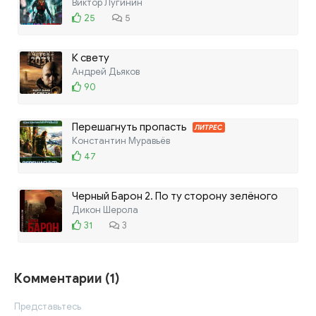
Виктор Лугинин
25
5
К свету
Андрей Дьяков
90
Перешагнуть пропасть
ЛИТРЕС
Константин Муравьёв
47
Черный Барон 2. По ту сторону зелёного
забора
Дикон Шерола
31
3
Комментарии (1)
Представьтесь