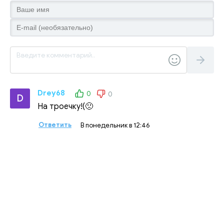
Drey68
0
0
D
На троечку!(🙁
Ответить
В понедельник в 12:46