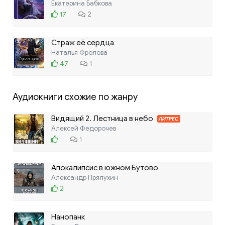
Екатерина Бабкова
17
2
Страж её сердца
Наталья Фролова
47
1
Аудиокниги схожие по жанру
Видящий 2. Лестница в небо
ЛИТРЕС
Алексей Федорочев
1
Апокалипсис в южном Бутово
Александр Прялухин
2
Нанопанк