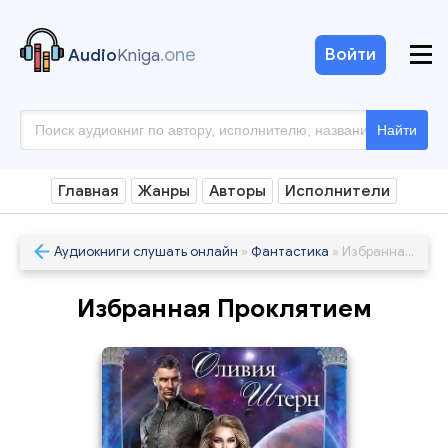
.one
Войти
Audio
Kniga
Найти
Главная
Жанры
Авторы
Исполнители
Аудиокниги слушать онлайн
»
Фантастика
» Избранная Проклятием
Избранная Проклятием