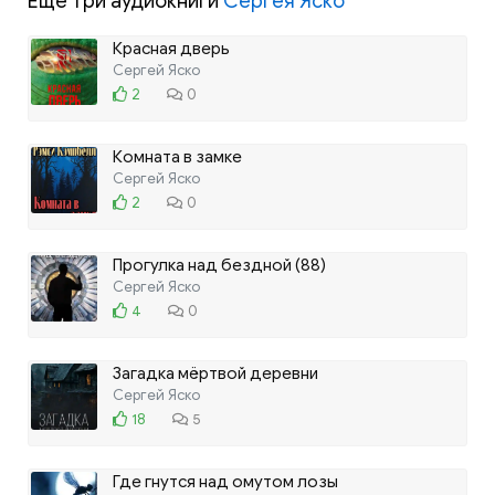
Ещё три аудиокниги
Сергея Яско
Красная дверь
Сергей Яско
2
0
Комната в замке
Сергей Яско
2
0
Прогулка над бездной (88)
Сергей Яско
4
0
Загадка мёртвой деревни
Сергей Яско
18
5
Где гнутся над омутом лозы