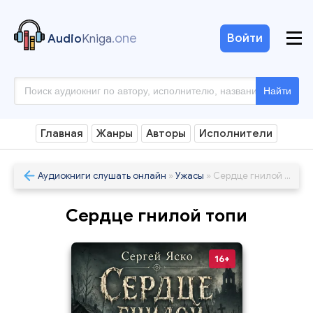
.one
Войти
Audio
Kniga
Найти
Главная
Жанры
Авторы
Исполнители
Аудиокниги слушать онлайн
»
Ужасы
» Сердце гнилой топи
Сердце гнилой топи
16+