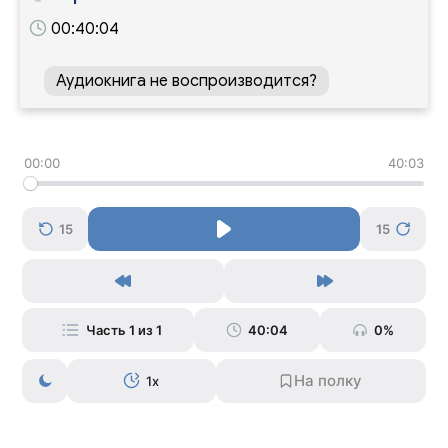
00:40:04
Аудиокнига не воспроизводится?
00:00
40:03
15
15
Часть 1 из 1
40:04
0%
1x