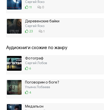
Сергей Яско
11
0
Деревенские байки
Сергей Яско
23
1
Аудиокниги схожие по жанру
Фотограф
Сергей Лобов
6
Поговорим о боге?
Ульяна Лобаева
4
Медальон