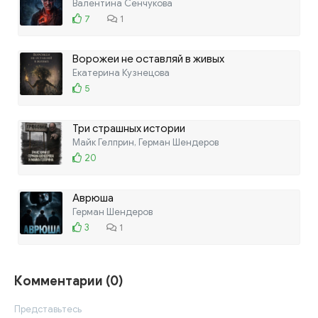
Валентина Сенчукова
7
1
Ворожеи не оставляй в живых
Екатерина Кузнецова
5
Три страшных истории
Майк Гелприн, Герман Шендеров
20
Аврюша
Герман Шендеров
3
1
Комментарии (0)
Представьтесь