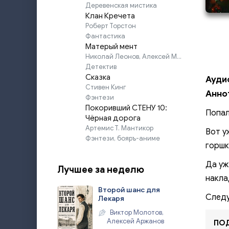
Деревенская мистика
Клан Кречета
Роберт Торстон
Фантастика
Матерый мент
Николай Леонов, Алексей Макеев
Детектив
Сказка
Аудио
Стивен Кинг
Анно
Фэнтези
Покоривший СТЕНУ 10:
Попал
Чёрная дорога
Артемис Т. Мантикор
Вот у
Фэнтези, бояръ-аниме
горшк
Да уж
Лучшее за неделю
накла
Второй шанс для
Следу
Лекаря
Виктор Молотов,
Алексей Аржанов
ПОД