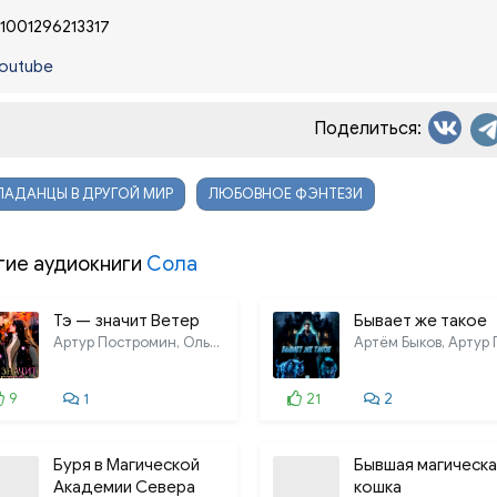
1001296213317
outube
Поделиться:
АДАНЦЫ В ДРУГОЙ МИР
ЛЮБОВНОЕ ФЭНТЕЗИ
гие аудиокниги
Сола
Тэ — значит Ветер
Бывает же такое
Артур Постромин, Ольга Дель, Дедушка
9
1
21
2
Буря в Магической
Бывшая магическа
Академии Севера
кошка