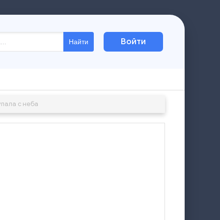
Войти
Найти
упала с неба