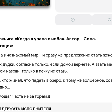
3
3
книга «Когда я упала с неба». Автор - Сола.
тация:
а в незнакомый мир... и сразу же предложение стать жено
ж дудки, согласна только, если домой вернёте. А звать ме
ом назови, только в печку не ставь.
, кто ж знал, что падать в озеро, к тому же волшебное, х
дно...
ющая часть не за горами!
ДЕРЖАТЬ ИСПОЛНИТЕЛЯ