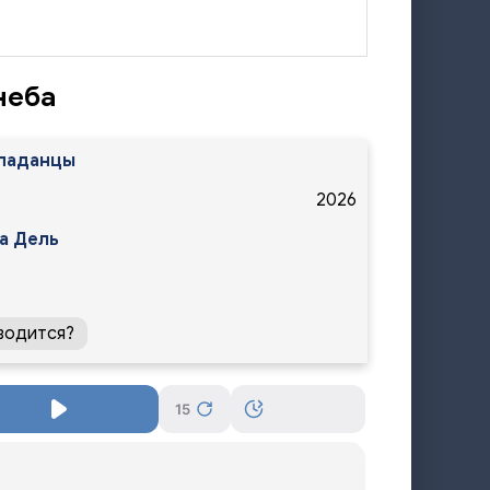
неба
паданцы
2026
а Дель
водится?
15