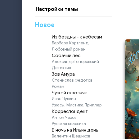
Настройки темы
Новое
Из бездны - к небесам
Барбара Картленд
Любовный роман
Собачий лес
Александр Гоноровский
Детектив
Зов Амура
Станислав Федотов
Роман
Чужой сквозняк
Иван Чулкин
Ужасы, Мистика, Триллер
Корреспондент
Антон Чехов
Русская классика
В ночь на Ильин день
Валентин Шешиков