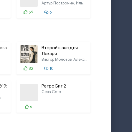
Артур Постромин, Илья Веселов, Ольга
59
6
ига
Второй шанс для
Лекаря
Виктор Молотов, Алексей Аржанов
82
10
У 9:
Ретро Бит 2
Сева Сотх
р
6