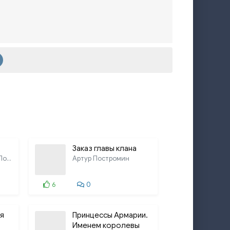
Заказ главы клана
Артём Быков, Артур Постромин, Ольга
Артур Постромин
6
0
я
Принцессы Армарии.
Именем королевы