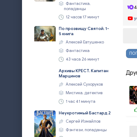
Фантастика,
4
попаданцы
12 часов 17 минут
y
По прозвищу Святой. 1-
5 книга
Алексей Евтушенко
Фантастика
ПОП
43 часа 26 минут
Архивы КРЕСТ. Капитан
Дру
Марцинов
Алексей Сухоруков
Мистика, детектив
1 час 41 минута
Неукротимый Бастард 2
Сергей Измайлов
Фэнтези, попаданцы