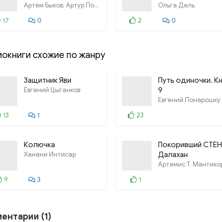
Артём Быков, Артур Постромин, Илья
Ольга Дель
17
0
2
0
иокниги схожие по жанру
Защитник Яви
Путь одиночки. Кн
Евгений Цыганков
9
Евгений Понарошку
13
1
23
Колючка
Покоривший СТЕН
Ханани Интисар
Далахан
Артемис Т. Мантико
9
3
1
ентарии (1)