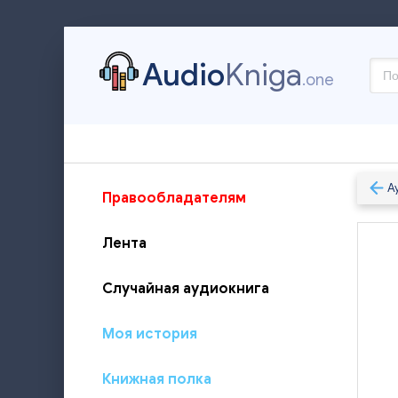
Audio
Kniga
.one
А
Правообладателям
Лента
Случайная аудиокнига
Моя история
Книжная полка