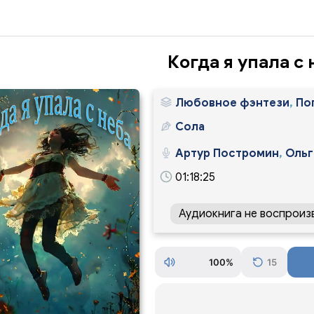
Когда я упала с 
Любовное фэнтези
,
По
Сола
Артур Постромин
,
Ольг
01:18:25
Аудиокнига не воспроиз
100%
15