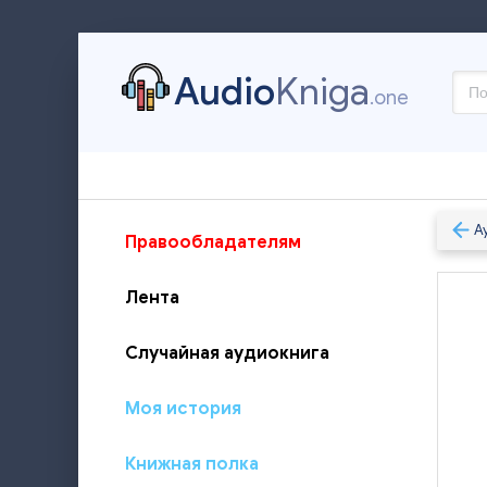
Audio
Kniga
.one
А
Правообладателям
Лента
Случайная аудиокнига
Моя история
Книжная полка