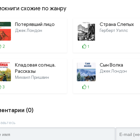
иокниги схожие по жанру
Потерявший лицо
Страна Слепых
Джек Лондон
Герберт Уэллс
2
1
Кладовая солнца.
Сын Волка
Рассказы
Джек Лондон
Михаил Пришвин
3
1
ентарии (0)
авьтесь