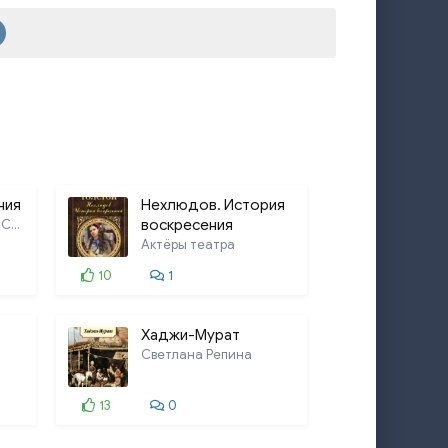
ния
Нехлюдов. История
Александр Борисов, Сергей Паршин,
воскресения
Актёры театра
10
1
Хаджи-Мурат
Светлана Репина
13
0