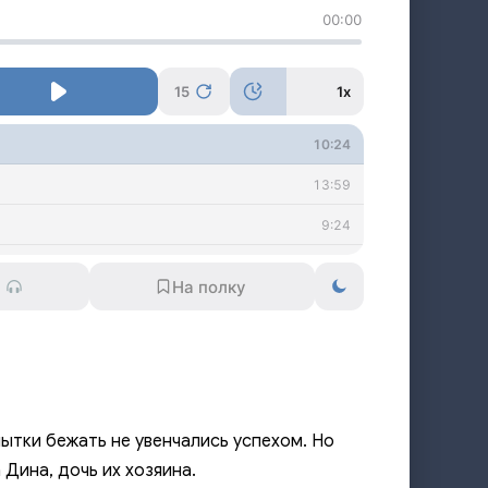
00:00
15
1x
10:24
13:59
9:24
8:33
12:17
12:55
1:56
ытки бежать не увенчались успехом. Но
 Дина, дочь их хозяина.