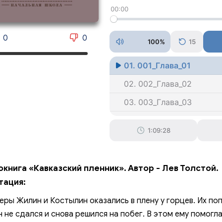
00:00
0
0
100%
15
01. 001_Глава_01
02. 002_Глава_02
03. 003_Глава_03
04. 004_Глава_04
1:09:28
05. 005_Глава_05
06. 006_Глава_06
книга «Кавказский пленник». Автор - Лев Толстой.
07. 007_Примечания
тация:
ры Жилин и Костылин оказались в плену у горцев. Их поп
 не сдался и снова решился на побег. В этом ему помогла