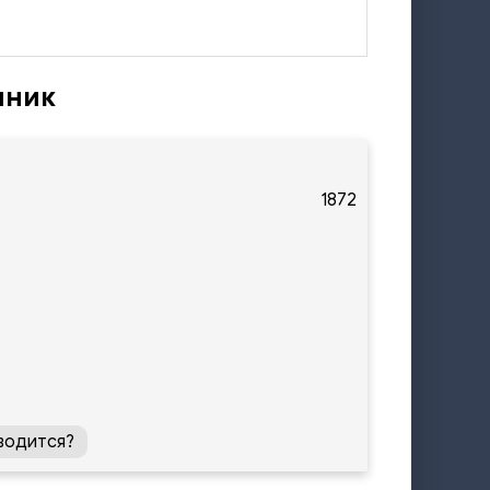
нник
1872
водится?