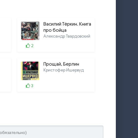
Василий Тёркин. Книга
про бойца
Александр Твардовский
2
Прощай, Берлин
Кристофер Ишервуд
3