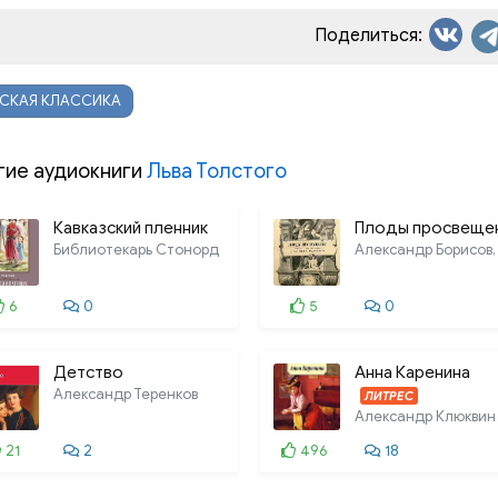
Поделиться:
ССКАЯ КЛАССИКА
гие аудиокниги
Льва Толстого
Кавказский пленник
Плоды просвеще
Библиотекарь Стонорд
6
0
5
0
Детство
Анна Каренина
Александр Теренков
ЛИТРЕС
Александр Клюквин
21
2
496
18