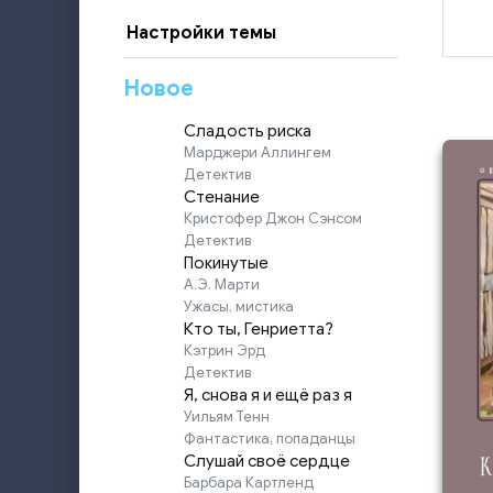
Настройки темы
Новое
Сладость риска
Марджери Аллингем
Детектив
Стенание
Кристофер Джон Сэнсом
Детектив
Покинутые
А.Э. Марти
Ужасы, мистика
Кто ты, Генриетта?
Кэтрин Эрд
Детектив
Я, снова я и ещё раз я
Уильям Тенн
Фантастика, попаданцы
Слушай своё сердце
Барбара Картленд