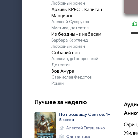
Любовный роман
Архивы КРЕСТ. Капитан
Марцинов
Алексей Сухоруков
Мистика, детектив
Из бездны - к небесам
Барбара Картленд
Любовный роман
Собачий лес
Александр Гоноровский
Детектив
Зов Амура
Станислав Федотов
Роман
Лучшее за неделю
Аудио
Анно
По прозвищу Святой. 1-
5 книга
Офице
Алексей Евтушенко
Жилин
Фантастика