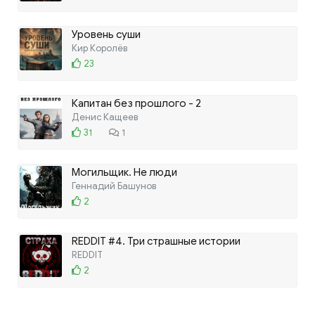
Уровень суши
Кир Королёв
23
Капитан без прошлого - 2
Денис Кащеев
31
1
Могильщик. Не люди
Геннадий Башунов
2
REDDIT #4. Три страшные истории
REDDIT
2