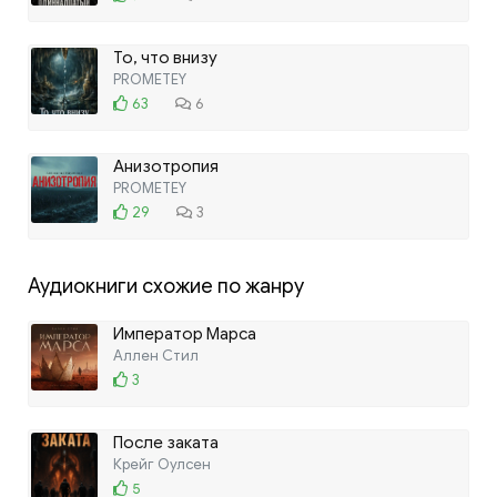
То, что внизу
PROMETEY
63
6
Анизотропия
PROMETEY
29
3
Аудиокниги схожие по жанру
Император Марса
Аллен Стил
3
После заката
Крейг Оулсен
5