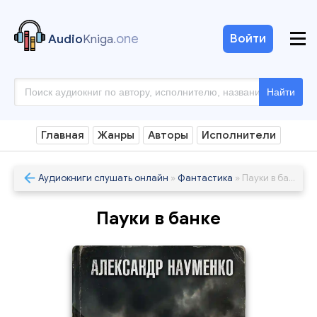
.one
Войти
Audio
Kniga
Найти
Главная
Жанры
Авторы
Исполнители
Аудиокниги слушать онлайн
»
Фантастика
» Пауки в банке
Пауки в банке