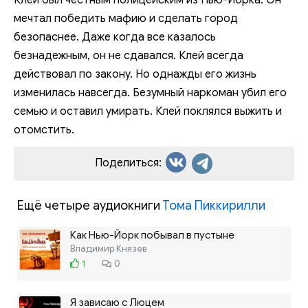
Клей был честным полицейским из Нью-Йорка. Он
мечтал победить мафию и сделать город
безопаснее. Даже когда все казалось
безнадежным, он не сдавался. Клей всегда
действовал по закону. Но однажды его жизнь
изменилась навсегда. Безумный наркоман убил его
семью и оставил умирать. Клей поклялся выжить и
отомстить.
Поделиться:
Ещё четыре аудиокниги
Тома Пиккирилли
Как Нью-Йорк побывал в пустыне
Владимир Князев
1
0
Я зависаю с Люцем