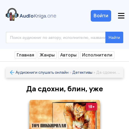
.one
Войти
Audio
Kniga
Найти
Главная
Жанры
Авторы
Исполнители
Аудиокниги слушать онлайн
»
Детективы
» Да сдохни, блин, уже
Да сдохни, блин, уже
18+