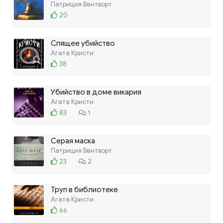
Патриция Вентворт
20
Спящее убийство
Агата Кристи
38
Убийство в доме викария
Агата Кристи
83
1
Серая маска
Патриция Вентворт
23
2
Труп в библиотеке
Агата Кристи
66