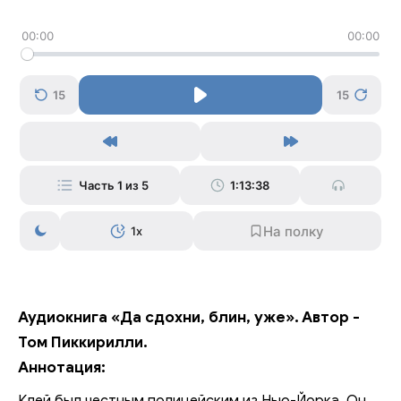
00:00
00:00
15
15
Часть 1 из 5
1:13:38
1x
Аудиокнига «Да сдохни, блин, уже». Автор -
Том Пиккирилли.
Аннотация: