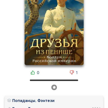
0
1
Попаданцы
,
Фэнтези