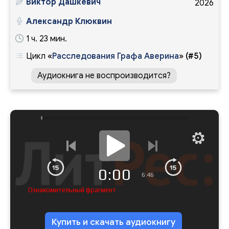
Виктор Дашкевич
2026
Александр Клюквин
1 ч. 23 мин.
Цикл
«
Расследования Графа Аверина
»
(#5)
Аудиокнига не воспроизводится?
0:00
6:46
Ознакомительный фрагмент
Купить и скачать аудиокнигу