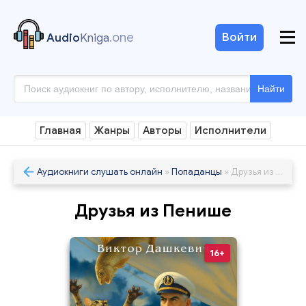
.one
Войти
Audio
Kniga
Найти
Главная
Жанры
Авторы
Исполнители
Аудиокниги слушать онлайн
»
Попаданцы
» Друзья из Пенише
Друзья из Пенише
16+