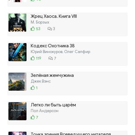
Жрец Хаоса. Книга VIII
М. Борзых
53
3
Кодекс Охотника 38
Юрий Винокуров, Олег Сапфир
119
7
Зелёная жемчужина
Джек Вэнс
1
Легко ли быть царём
Пол Андерсон
7
Точка зрения Всеведущего читателя