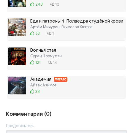
248
10
Еда и патроны 4: Полведра студёной крови
Артём Мичурин, Вячеслав Хватов
ЛИТРЕС
53
1
Волчья стая
Сурен Цормудян
121
14
Академия
ЛИТРЕС
Айзек Азимов
38
Комментарии (0)
Представьтесь