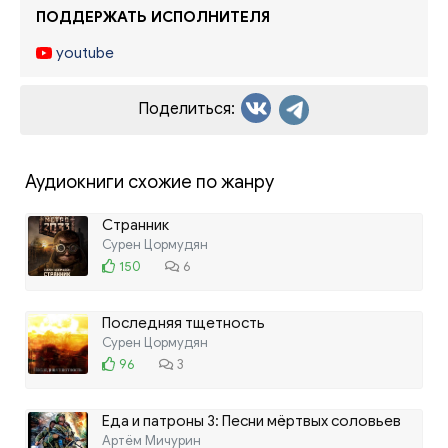
ПОДДЕРЖАТЬ ИСПОЛНИТЕЛЯ
youtube
Поделиться:
Аудиокниги схожие по жанру
Странник
Сурен Цормудян
150
6
Последняя тщетность
Сурен Цормудян
96
3
Еда и патроны 3: Песни мёртвых соловьев
Артём Мичурин