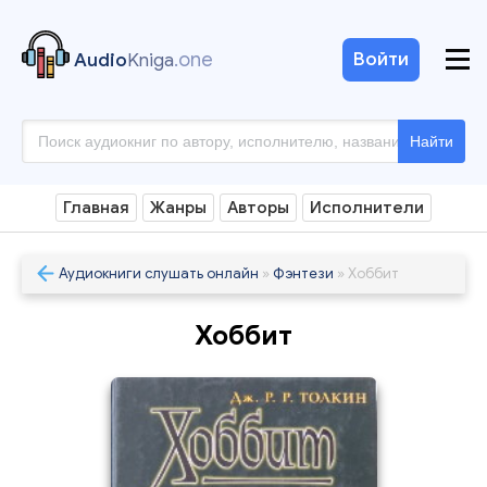
.one
Войти
Audio
Kniga
Найти
Главная
Жанры
Авторы
Исполнители
Аудиокниги слушать онлайн
»
Фэнтези
» Хоббит
Хоббит