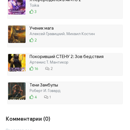
Toika
3
Ученик мага
Алексей Гравицкий, Михаил Костин
2
Покоривший СТЕНУ 2: Зов бедствия
Артемис Т. Мантикор
16
2
Тени Замбулы
Роберт И. Говард
4
1
Комментарии (0)