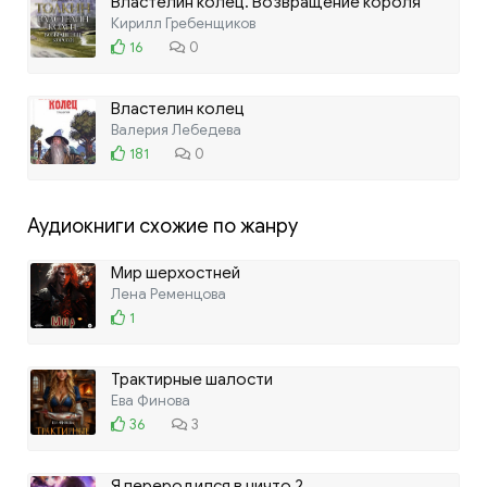
Властелин колец. Возвращение короля
Кирилл Гребенщиков
16
0
Властелин колец
Валерия Лебедева
181
0
Аудиокниги схожие по жанру
Мир шерхостней
Лена Ременцова
1
Трактирные шалости
Ева Финова
36
3
Я переродился в ничто 2