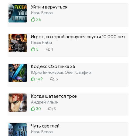
Уйти и вернуться
Иван Белов
26
Игрок, который вернулся спустя 10 000 лет
Гекок Наби
5
1
Кодекс Охотника 36
Юрий Винокуров, Олег Сапфир
149
5
Когда шатается трон
Андрей Ильин
30
3
Чуть светлей
Иван Белов