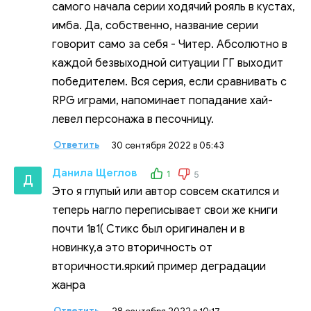
самого начала серии ходячий рояль в кустах,
имба. Да, собственно, название серии
говорит само за себя - Читер. Абсолютно в
каждой безвыходной ситуации ГГ выходит
победителем. Вся серия, если сравнивать с
RPG играми, напоминает попадание хай-
левел персонажа в песочницу.
Ответить
30 сентября 2022 в 05:43
Данила Щеглов
1
5
Д
Это я глупый или автор совсем скатился и
теперь нагло переписывает свои же книги
почти 1в1( Стикс был оригинален и в
новинку,а это вторичность от
вторичности.яркий пример деградации
жанра
Ответить