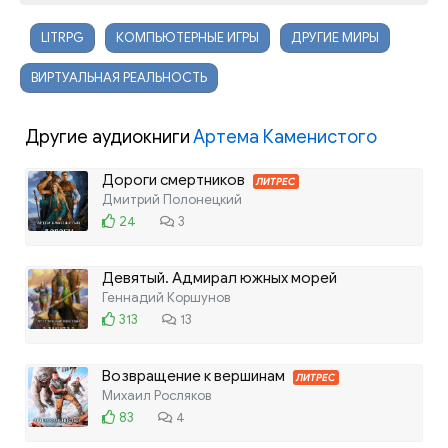
LITRPG
КОМПЬЮТЕРНЫЕ ИГРЫ
ДРУГИЕ МИРЫ
ВИРТУАЛЬНАЯ РЕАЛЬНОСТЬ
Другие аудиокниги
Артема Каменистого
Дороги смертников
ЛИТРЕС
Дмитрий Полонецкий
24
3
Девятый. Адмирал южных морей
Геннадий Коршунов
313
13
Возвращение к вершинам
ЛИТРЕС
Михаил Росляков
83
4