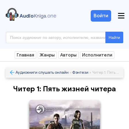
.one
Войти
Audio
Kniga
Найти
Главная
Жанры
Авторы
Исполнители
Аудиокниги слушать онлайн
»
Фэнтези
» Читер 1: Пять жизней читера
Читер 1: Пять жизней читера