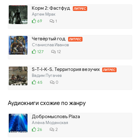
Корм 2: Фастфуд
ЛИТРЕС
Артем Мрак
69
1
Четвёртый год
ЛИТРЕС
Станислав Иванов
127
12
S-T-I-K-S. Территория везучих
ЛИТРЕС
Вадим Пугачев
45
0
Аудиокниги схожие по жанру
Добромысловъ Plaza
Алёна Моденская
26
2