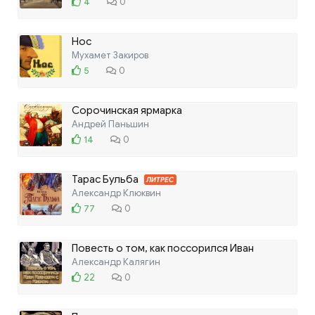
4
0
Нос
Мухамет Закиров
5
0
Сорочинская ярмарка
Андрей Паньшин
14
0
Тарас Бульба
ЛИТРЕС
Александр Клюквин
77
0
Повесть о том, как поссорился Иван
Иванович с Иваном Никифоровичем
Александр Калягин
22
0