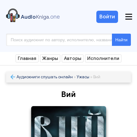
.one
Войти
Audio
Kniga
Найти
Главная
Жанры
Авторы
Исполнители
Аудиокниги слушать онлайн
»
Ужасы
» Вий
Вий