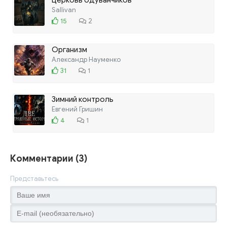
Церковь одуванчиков
Sallivan
15
2
Организм
Александр Науменко
31
1
Зимний контроль
Евгений Гришин
4
1
Комментарии (3)
Представьтесь