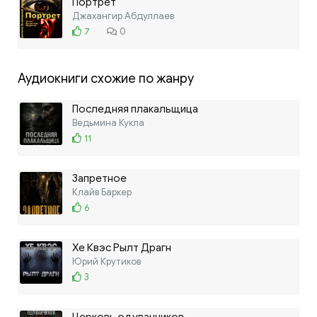
Портрет
Джахангир Абдуллаев
7
0
Аудиокниги схожие по жанру
Последняя плакальщица
Ведьмина Кукла
11
Запретное
Клайв Баркер
6
Хе Квэс Рылт Драгн
Юрий Крутиков
3