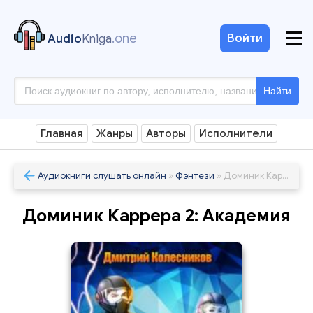
.one
Войти
Audio
Kniga
Найти
Главная
Жанры
Авторы
Исполнители
Аудиокниги слушать онлайн
»
Фэнтези
» Доминик Каррера 2: Академия
Доминик Каррера 2: Академия