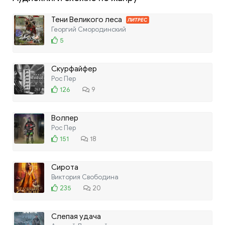
Тени Великого леса
ЛИТРЕС
Георгий Смородинский
5
Скурфайфер
Рос Пер
126
9
Волпер
Рос Пер
151
18
Сирота
Виктория Свободина
235
20
Слепая удача