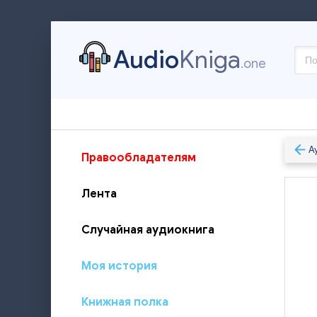
Audio
Kniga
.one
А
Правообладателям
Лента
Случайная аудиокнига
Моя история
Книжная полка