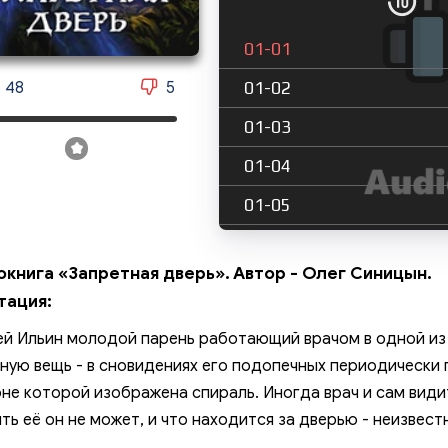
01-01
01-02
48
5
01-03
01-04
01-05
01-06
окнига «Запретная дверь». Автор - Олег Синицын.
01-07
тация:
01-08
й Ильин молодой парень работающий врачом в одной из 
02-01
ную вещь - в сновидениях его подопечных периодически 
не которой изображена спираль. Иногда врач и сам видит 
02-02
ть её он не может, и что находится за дверью - неизвест
02-03