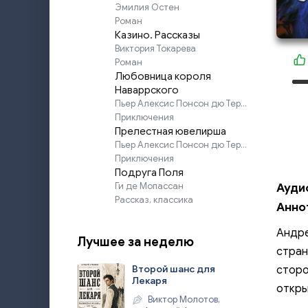
Эмилия Остен
Роман
Казино. Рассказы
Виктория Токарева
Роман
Любовница короля
Наваррского
Пьер Алексис Понсон дю Террайль
Приключения
Прелестная ювелирша
Пьер Алексис Понсон дю Террайль
Приключения
Подруга Поля
Ги де Мопассан
Ауди
Рассказ, классика
Анно
Андре
Лучшее за неделю
стран
Второй шанс для
сторо
Лекаря
откры
Виктор Молотов,