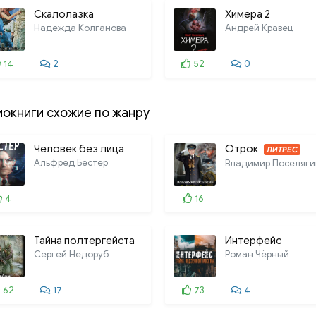
Скалолазка
Химера 2
Надежда Колганова
Андрей Кравец
14
2
52
0
иокниги схожие по жанру
Человек без лица
Отрок
ЛИТРЕС
Альфред Бестер
Владимир Поселяги
4
16
Тайна полтергейста
Интерфейс
Сергей Недоруб
Роман Чёрный
62
17
73
4