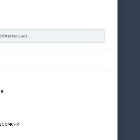
а.
 времени