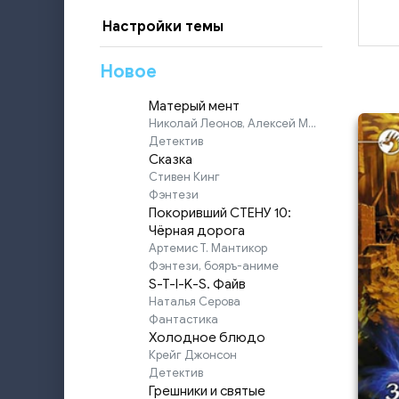
Настройки темы
Новое
Матерый мент
Николай Леонов, Алексей Макеев
Детектив
Сказка
Стивен Кинг
Фэнтези
Покоривший СТЕНУ 10:
Чёрная дорога
Артемис Т. Мантикор
Фэнтези, бояръ-аниме
S-T-I-K-S. Файв
Наталья Серова
Фантастика
Холодное блюдо
Крейг Джонсон
Детектив
Грешники и святые