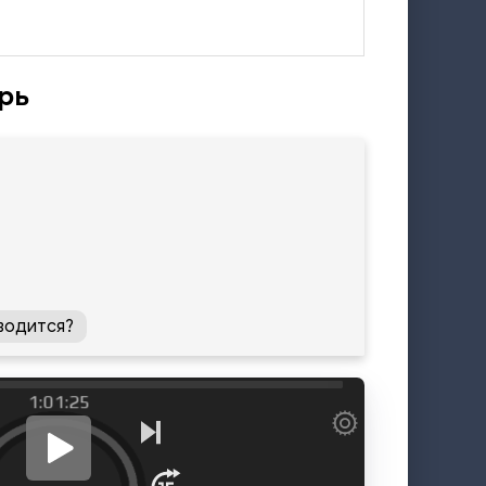
рь
водится?
1:01:25