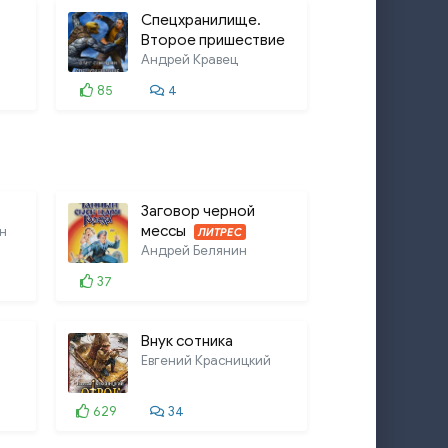
Спецхранилище.
Второе пришествие
Андрей Кравец
85
4
Заговор черной
мессы
н
ЛИТРЕС
Андрей Белянин
37
Внук сотника
Евгений Красницкий
629
34