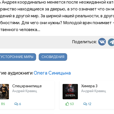
 Андрея координально меняется после неожиданной кат
02-04
ранство находящиеся за дверью, а это означает что он 
дений в другой мир. За ширмой нашей реальности, в др
02-05
бностями. Для чего они нужны? Молодой врач понимает 
02-06
твенного человека...
02-07
Поделиться:
03-01
ТУСТОРОННИЕ МИРЫ
СНОВИДЕНИЯ
03-02
03-03
гие аудиокниги
Олега Синицына
03-04
Спецхранилище
Химера 3
03-05
Андрей Кравец
Андрей Кравец
03-06
85
6
53
12
03-07