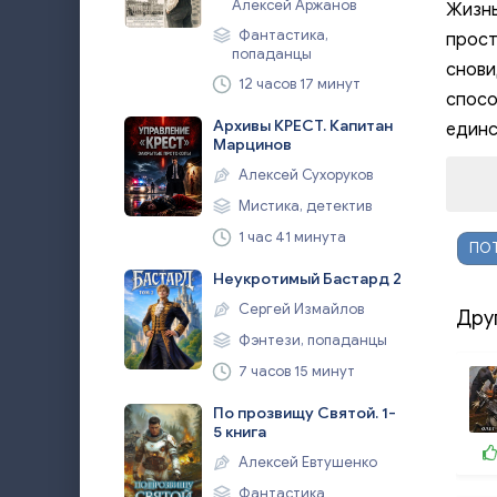
Алексей Аржанов
Жизнь
Фантастика,
прост
попаданцы
снови
12 часов 17 минут
спосо
Архивы КРЕСТ. Капитан
единс
Марцинов
Алексей Сухоруков
Мистика, детектив
1 час 41 минута
ПО
Неукротимый Бастард 2
Сергей Измайлов
Дру
Фэнтези, попаданцы
7 часов 15 минут
По прозвищу Святой. 1-
5 книга
Алексей Евтушенко
Фантастика