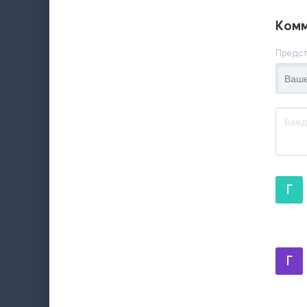
Комм
Предст
Г
Г