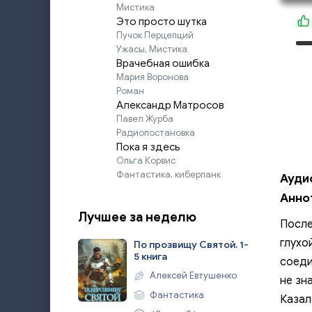
Мистика
Это просто шутка
Пучок Перцепций
Ужасы, Мистика
Врачебная ошибка
Мария Воронова
Роман
Александр Матросов
Павел Журба
Радиопостановка
Пока я здесь
Ольга Корвис
Фантастика, киберпанк
Ауди
Анно
Лучшее за неделю
После
глухо
По прозвищу Святой. 1-
5 книга
соеди
Алексей Евтушенко
не зн
Фантастика
Казал