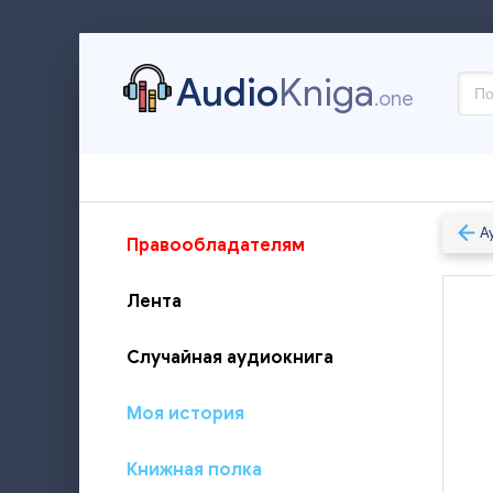
Audio
Kniga
.one
А
Правообладателям
Лента
Случайная аудиокнига
Моя история
Книжная полка