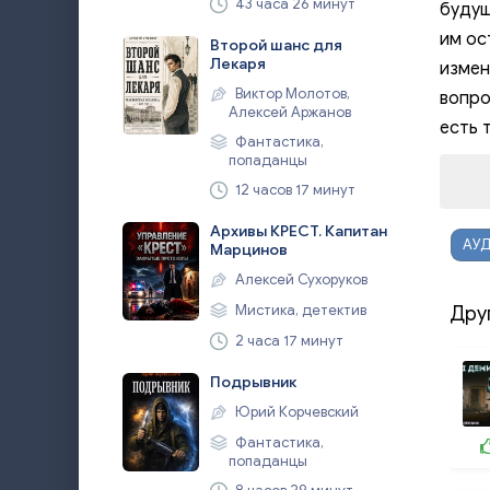
43 часа 26 минут
будущ
им ос
Второй шанс для
Лекаря
измен
Виктор Молотов,
вопро
Алексей Аржанов
есть 
Фантастика,
попаданцы
12 часов 17 минут
Архивы КРЕСТ. Капитан
АУД
Марцинов
Алексей Сухоруков
Мистика, детектив
Дру
2 часа 17 минут
Подрывник
Юрий Корчевский
Фантастика,
попаданцы