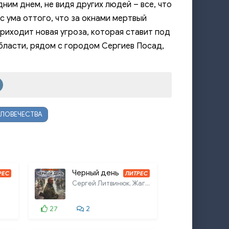
дним днем, не видя других людей – все, что
с ума оттого, что за окнами мертвый
приходит новая угроза, которая ставит под
бласти, рядом с городом Сергиев Посад,
ЕЛОВЕЧЕСТВА
Черный день
РЕС
ЛИТРЕС
Сергей Литвинюк, Жагорина Ирина
27
2