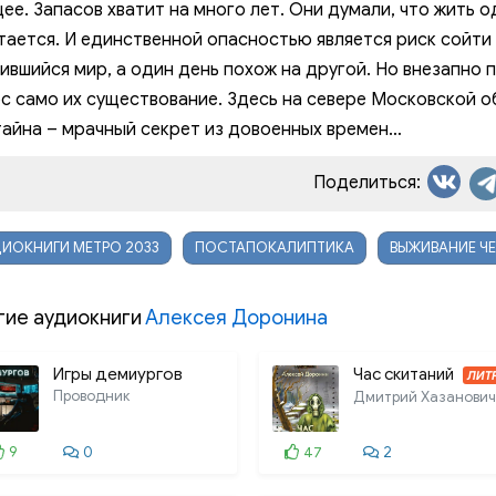
ее. Запасов хватит на много лет. Они думали, что жить о
тается. И единственной опасностью является риск сойти 
ившийся мир, а один день похож на другой. Но внезапно 
с само их существование. Здесь на севере Московской о
тайна – мрачный секрет из довоенных времен…
Поделиться:
ИОКНИГИ МЕТРО 2033
ПОСТАПОКАЛИПТИКА
ВЫЖИВАНИЕ Ч
гие аудиокниги
Алексея Доронина
Игры демиургов
Час скитаний
ЛИТ
Проводник
Дмитрий Хазанович
9
0
47
2