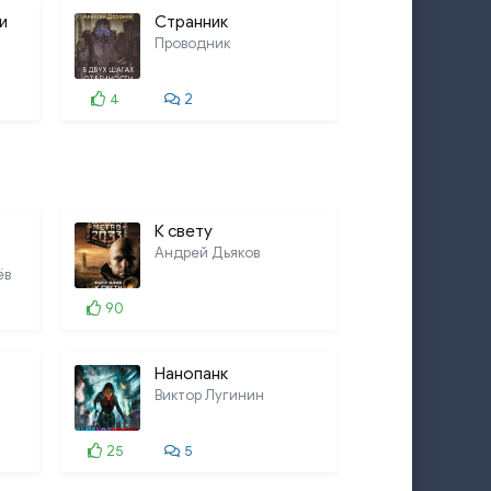
и
Странник
Проводник
4
2
К свету
Андрей Дьяков
ёв
90
Нанопанк
Виктор Лугинин
25
5