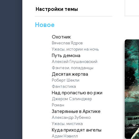
Настройки темы
Новое
Охотник
Вячеслав Ядров
Ужасы, истории на ночь
Путь демона
Алексей Глушановский
Фэнтези, попаданцы
Десятая жертва
Роберт Шекли
Фантастика
Над пропастью во ржи
Джером Сэлинджер
Роман
Затерянные в Арктике
Александр Зубенко
Ужасы, мистика
Куда приходят ангелы
Адам Нэвилл