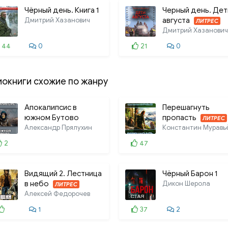
Чёрный день. Книга 1
Черный день. Дет
Дмитрий Хазанович
августа
ЛИТРЕС
Дмитрий Хазанович
44
0
21
0
иокниги схожие по жанру
Апокалипсис в
Перешагнуть
южном Бутово
пропасть
ЛИТРЕС
Александр Прялухин
Константин Муравь
2
47
Видящий 2. Лестница
Чёрный Барон 1
в небо
Дикон Шерола
ЛИТРЕС
Алексей Федорочев
1
37
2