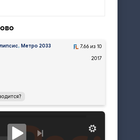
гово
липсис
,
Метро 2033
7.66 из 10
2017
водится?