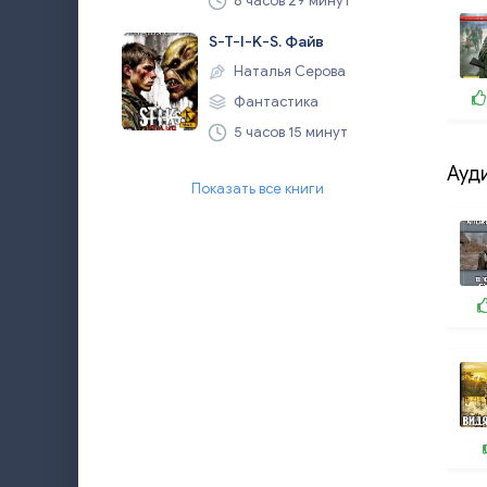
8 часов 29 минут
S-T-I-K-S. Файв
Наталья Серова
Фантастика
5 часов 15 минут
Ауд
Показать все книги