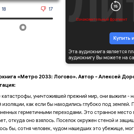
18
17
Ознакомительный фрагмент
Купить 
Эта аудиокнига является п
аудиокнигу Вы можете на с
окнига «Метро 2033: Логово». Автор - Алексей Дор
тация:
 катастрофы, уничтожившей прежний мир, они выжили - на
й изоляции, как если бы находились глубоко под землей.
ненных герметичными переходами. Это странное место 
ает, откуда оно взялось. Поселок окружен стеной и защи
ось бы, сотня человек, чудом нашедших это убежище, могу