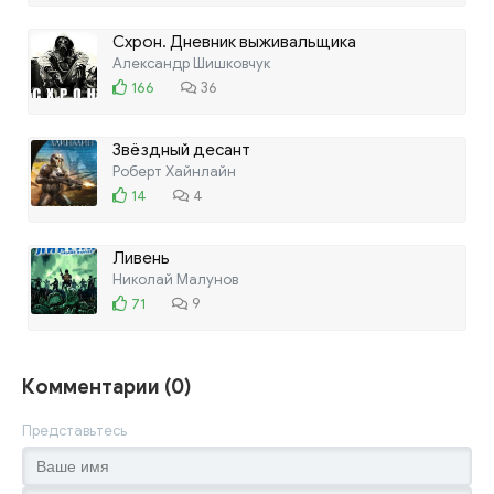
Схрон. Дневник выживальщика
Александр Шишковчук
166
36
Звёздный десант
Роберт Хайнлайн
14
4
Ливень
Николай Малунов
71
9
Комментарии (0)
Представьтесь