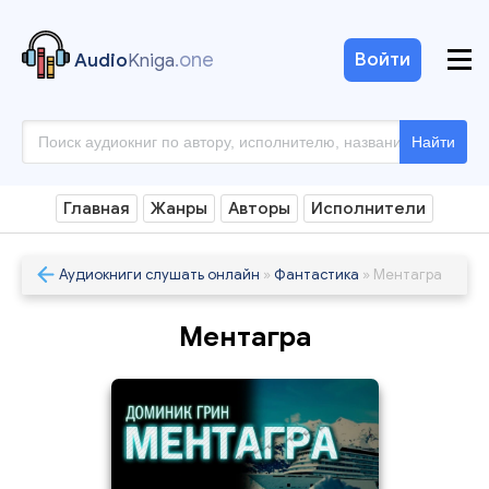
.one
Войти
Audio
Kniga
Найти
Главная
Жанры
Авторы
Исполнители
Аудиокниги слушать онлайн
»
Фантастика
» Ментагра
Ментагра