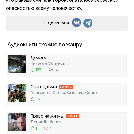
что раньше считали горой, оказалось серьёзной
опасностью всему человечеству...
Поделиться:
Аудиокниги схожие по жанру
Дождь
Николай Малунов
137
14
Сын ведьмы
ЛИТРЕС
Александр Седых, Вячеслав Седых
35
Право на жизнь
ЛИТРЕС
Денис Шабалов
1
1