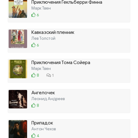
Приключения Гекльберри Финна
Марк Твен
6
Кавказский пленник
Лев Толстой
6
Приключения Тома Сойера
Марк Твен
8
1
Ангелочек
Леонид Андреев
8
Припадок
Антон Чехов
4