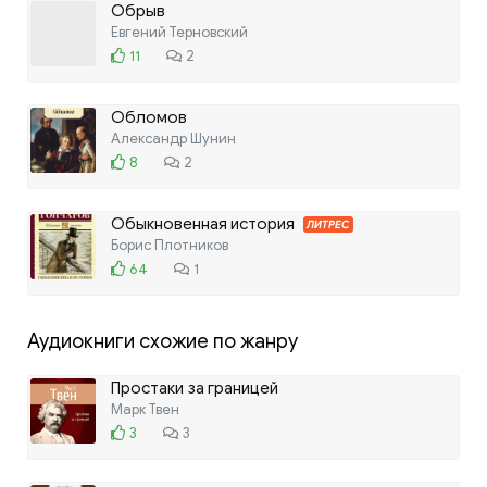
Обрыв
Евгений Терновский
11
2
Обломов
Александр Шунин
8
2
Обыкновенная история
ЛИТРЕС
Борис Плотников
64
1
Аудиокниги схожие по жанру
Простаки за границей
Марк Твен
3
3