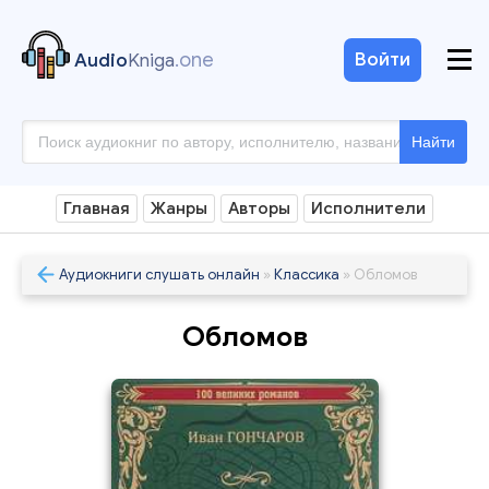
.one
Войти
Audio
Kniga
Найти
Главная
Жанры
Авторы
Исполнители
Аудиокниги слушать онлайн
»
Классика
» Обломов
Обломов