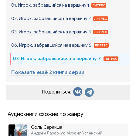
01. Игрок, забравшийся на вершину 1
ЛИТРЕС
02. Игрок, забравшийся на вершину 2
ЛИТРЕС
03. Игрок, забравшийся на вершину 3
ЛИТРЕС
06. Игрок, забравшийся на вершину 6
ЛИТРЕС
07. Игрок, забравшийся на вершину 7
ЛИТРЕС
Показать ещё 2 книги серии
Поделиться:
Аудиокниги схожие по жанру
Соль Саракша
Андрей Лазарчук, Михаил Успенский