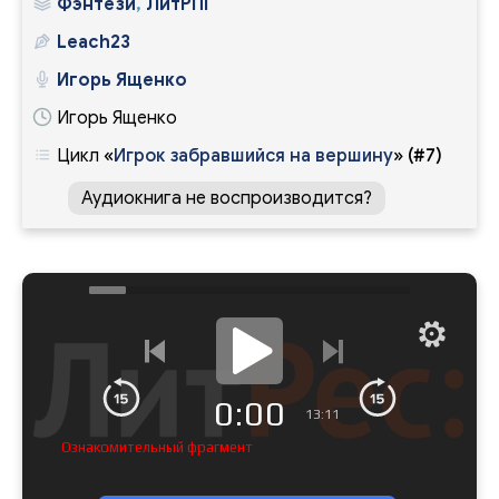
Фэнтези
,
ЛитРПГ
Leach23
Игорь Ященко
Игорь Ященко
Цикл
«
Игрок забравшийся на вершину
»
(#7)
Аудиокнига не воспроизводится?
0:00
13:11
Ознакомительный фрагмент