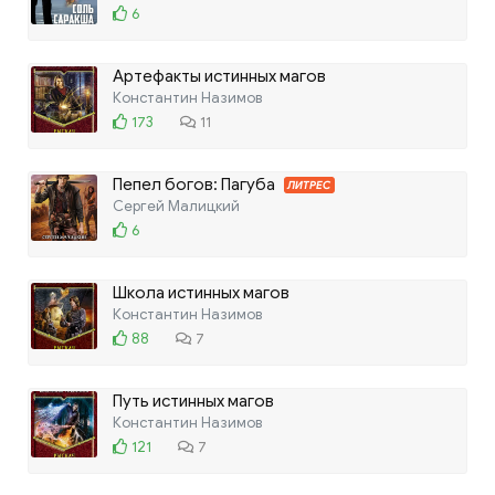
6
Артефакты истинных магов
Константин Назимов
173
11
Пепел богов: Пагуба
ЛИТРЕС
Сергей Малицкий
6
Школа истинных магов
Константин Назимов
88
7
Путь истинных магов
Константин Назимов
121
7