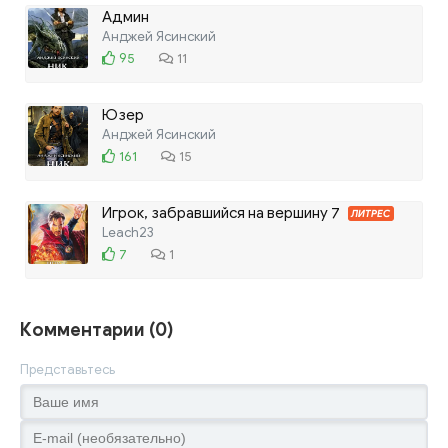
Админ
Анджей Ясинский
95
11
Юзер
Анджей Ясинский
161
15
Игрок, забравшийся на вершину 7
ЛИТРЕС
Leach23
7
1
Комментарии (0)
Представьтесь