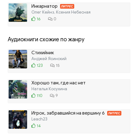
Инкарнатор
ЛИТРЕС
Олег Кейнз, Ксения Небесная
16
0
Аудиокниги схожие по жанру
Стихийник
Анджей Ясинский
123
15
Хорошо там, где нас нет
Наталья Косухина
110
9
Игрок, забравшийся на вершину 6
ЛИТРЕС
Leach23
14