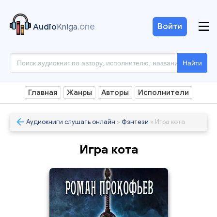
.one
Войти
Audio
Kniga
Найти
Главная
Жанры
Авторы
Исполнители
Аудиокниги слушать онлайн
»
Фэнтези
» Игра кота
Игра кота