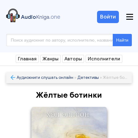
.one
Войти
Audio
Kniga
Найти
Главная
Жанры
Авторы
Исполнители
Аудиокниги слушать онлайн
»
Детективы
» Жёлтые ботинки
Жёлтые ботинки