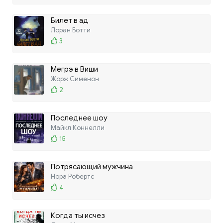
Билет в ад
Лоран Ботти
3
Мегрэ в Виши
Жорж Сименон
2
Последнее шоу
Майкл Коннелли
15
Потрясающий мужчина
Нора Робертс
4
Когда ты исчез